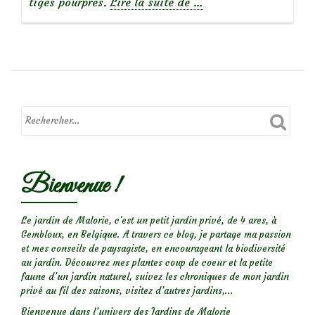
à
tiges pourpres.
Lire la suite de
…
propos
deLychnis
flos-
cuculi
‘Jenny’
Bienvenue !
Le jardin de Malorie, c'est un petit jardin privé, de 4 ares, à
Gembloux, en Belgique. A travers ce blog, je partage ma passion
et mes conseils de paysagiste, en encourageant la biodiversité
au jardin. Découvrez mes plantes coup de coeur et la petite
faune d’un jardin naturel, suivez les chroniques de mon jardin
privé au fil des saisons, visitez d’autres jardins,...
Bienvenue dans l’univers des Jardins de Malorie