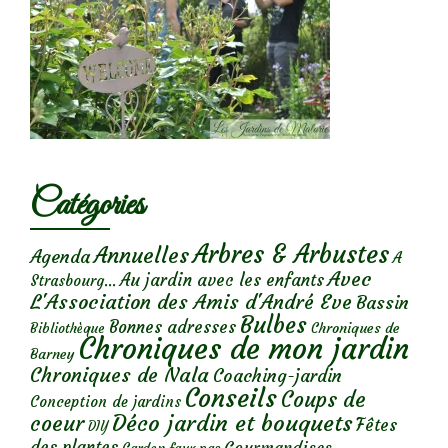
Catégories
Arbres & Arbustes
Annuelles
Agenda
A
Avec
Au jardin avec les enfants
Strasbourg...
L'Association des Amis d'André Eve
Bassin
Bulbes
Bonnes adresses
Chroniques de
Bibliothèque
Chroniques de mon jardin
Barney
Chroniques de Nala
Coaching-jardin
Conseils
Coups de
Conception de jardins
Déco jardin et bouquets
coeur
Fêtes
DIY
des plantes
Gourmandises