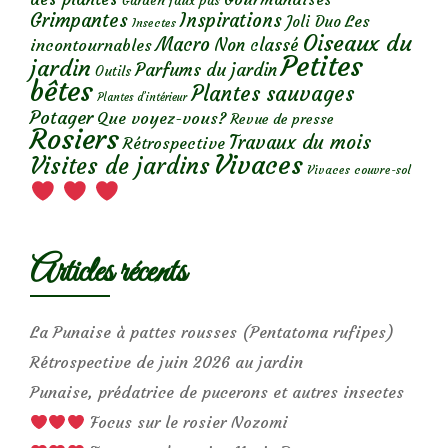
Garden faux pas
Grimpantes
Inspirations
Les
Joli Duo
Insectes
Oiseaux du
Macro
Non classé
incontournables
Petites
jardin
Parfums du jardin
Outils
bêtes
Plantes sauvages
Plantes d’intérieur
Potager
Que voyez-vous?
Revue de presse
Rosiers
Travaux du mois
Rétrospective
Vivaces
Visites de jardins
Vivaces couvre-sol
Articles récents
La Punaise à pattes rousses (Pentatoma rufipes)
Rétrospective de juin 2026 au jardin
Punaise, prédatrice de pucerons et autres insectes
Focus sur le rosier Nozomi