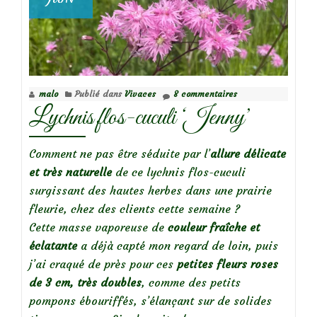
malo
Publié dans
Vivaces
8 commentaires
Lychnis flos-cuculi ‘Jenny’
Comment ne pas être séduite par l’
allure délicate
et très naturelle
de ce lychnis flos-cuculi
surgissant des hautes herbes dans une prairie
fleurie, chez des clients cette semaine ?
Cette masse vaporeuse de
couleur fraîche et
éclatante
a déjà capté mon regard de loin, puis
j’ai craqué de près pour ces
petites fleurs roses
de 3 cm, très doubles
, comme des petits
pompons ébouriffés, s’élançant sur de solides