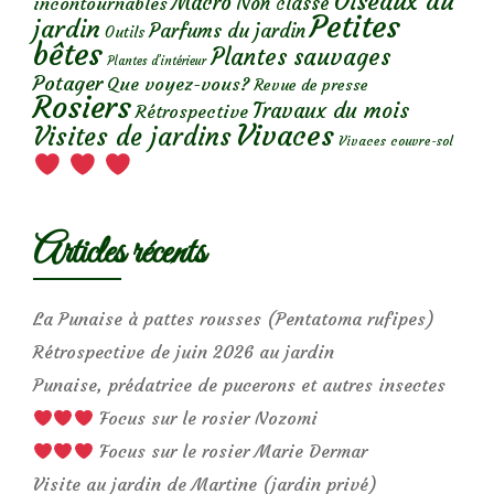
Oiseaux du
Macro
Non classé
incontournables
Petites
jardin
Parfums du jardin
Outils
bêtes
Plantes sauvages
Plantes d’intérieur
Potager
Que voyez-vous?
Revue de presse
Rosiers
Travaux du mois
Rétrospective
Vivaces
Visites de jardins
Vivaces couvre-sol
Articles récents
La Punaise à pattes rousses (Pentatoma rufipes)
Rétrospective de juin 2026 au jardin
Punaise, prédatrice de pucerons et autres insectes
Focus sur le rosier Nozomi
Focus sur le rosier Marie Dermar
Visite au jardin de Martine (jardin privé)