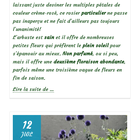
laissant juste deviner les multiples pétales de
couleur crème-rosé, ce rosier
particulier
ne passe
pas inaperçu et ne fait d’ailleurs pas toujours
l’unanimité!
L’arbuste est
sain
et il offre de nombreuses
petites fleurs qui préfèrent le
plein soleil
pour
s’épanouir au mieux.
Non parfumé
, ou si peu,
mais il offre une
deuxième floraison abondante
,
parfois même une troisième vague de fleurs en
fin de saison.
à
Lire la suite de
…
propos
de
12
JUIL
Focus