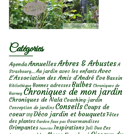
Catégories
Arbres & Arbustes
Annuelles
Agenda
A
Avec
Au jardin avec les enfants
Strasbourg...
L'Association des Amis d'André Eve
Bassin
Bulbes
Bonnes adresses
Chroniques de
Bibliothèque
Chroniques de mon jardin
Barney
Chroniques de Nala
Coaching-jardin
Conseils
Coups de
Conception de jardins
Déco jardin et bouquets
coeur
Fêtes
DIY
des plantes
Gourmandises
Garden faux pas
Grimpantes
Inspirations
Les
Joli Duo
Insectes