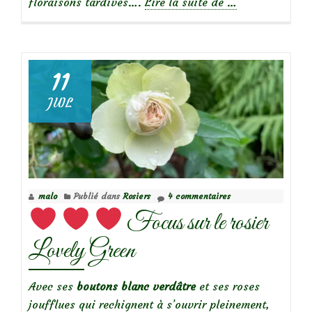
à
floraisons tardives….
Lire la suite de
…
propos
deSolidago
Fireworks
11
JUIL
malo
Publié dans
Rosiers
4 commentaires
Focus sur le rosier
Lovely Green
Avec ses
boutons blanc verdâtre
et ses roses
joufflues qui rechignent à s’ouvrir pleinement,