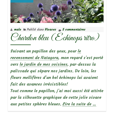
sur
le
rosier
Lovely
malo
Publié dans
Vivaces
5 commentaires
Green
Chardon bleu (Echinops ritro)
Suivant un papillon des yeux, pour
le
recensement de Natagora
, mon regard s’est porté
vers
le jardin de mes voisines
, par-dessus la
palissade qui sépare nos jardins. De loin, les
fleurs mellifères d’un bel échinops lui avaient
fait des avances irrésistibles!
Tout comme le papillon, j’ai moi aussi été attirée
par la silhouette graphique de cette jolie vivace
à
aux petites sphères bleues.
Lire la suite de
…
propos