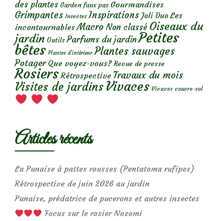
des plantes
Gourmandises
Garden faux pas
Grimpantes
Inspirations
Les
Joli Duo
Insectes
Oiseaux du
Macro
Non classé
incontournables
Petites
jardin
Parfums du jardin
Outils
bêtes
Plantes sauvages
Plantes d’intérieur
Potager
Que voyez-vous?
Revue de presse
Rosiers
Travaux du mois
Rétrospective
Vivaces
Visites de jardins
Vivaces couvre-sol
Articles récents
La Punaise à pattes rousses (Pentatoma rufipes)
Rétrospective de juin 2026 au jardin
Punaise, prédatrice de pucerons et autres insectes
Focus sur le rosier Nozomi