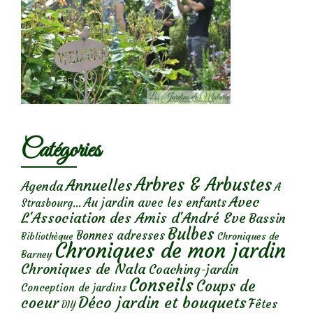
Catégories
Arbres & Arbustes
Annuelles
Agenda
A
Avec
Au jardin avec les enfants
Strasbourg...
L'Association des Amis d'André Eve
Bassin
Bulbes
Bonnes adresses
Chroniques de
Bibliothèque
Chroniques de mon jardin
Barney
Chroniques de Nala
Coaching-jardin
Conseils
Coups de
Conception de jardins
Déco jardin et bouquets
coeur
Fêtes
DIY