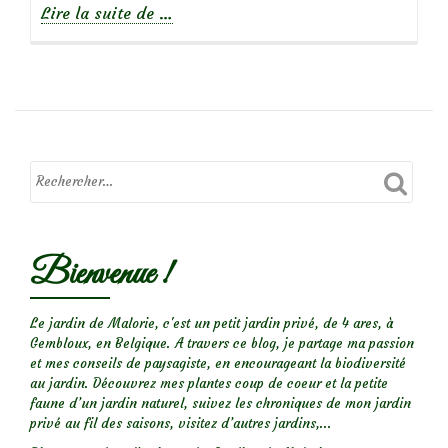
à
Lire la suite de
…
propos
deDécoction
et
Purin
de
prêle
Bienvenue !
Le jardin de Malorie, c'est un petit jardin privé, de 4 ares, à
Gembloux, en Belgique. A travers ce blog, je partage ma passion
et mes conseils de paysagiste, en encourageant la biodiversité
au jardin. Découvrez mes plantes coup de coeur et la petite
faune d’un jardin naturel, suivez les chroniques de mon jardin
privé au fil des saisons, visitez d’autres jardins,...