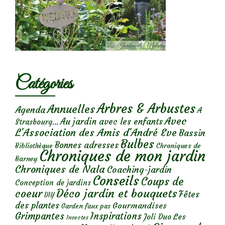
Catégories
Arbres & Arbustes
Annuelles
Agenda
A
Avec
Au jardin avec les enfants
Strasbourg...
L'Association des Amis d'André Eve
Bassin
Bulbes
Bonnes adresses
Chroniques de
Bibliothèque
Chroniques de mon jardin
Barney
Chroniques de Nala
Coaching-jardin
Conseils
Coups de
Conception de jardins
Déco jardin et bouquets
coeur
Fêtes
DIY
des plantes
Gourmandises
Garden faux pas
Grimpantes
Inspirations
Les
Joli Duo
Insectes