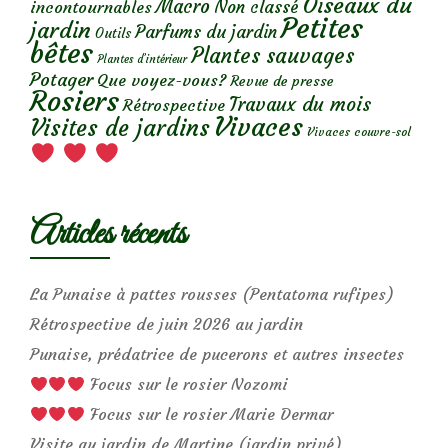
Oiseaux du
Macro
Non classé
incontournables
Petites
jardin
Parfums du jardin
Outils
bêtes
Plantes sauvages
Plantes d’intérieur
Potager
Que voyez-vous?
Revue de presse
Rosiers
Travaux du mois
Rétrospective
Vivaces
Visites de jardins
Vivaces couvre-sol
Articles récents
La Punaise à pattes rousses (Pentatoma rufipes)
Rétrospective de juin 2026 au jardin
Punaise, prédatrice de pucerons et autres insectes
Focus sur le rosier Nozomi
Focus sur le rosier Marie Dermar
Visite au jardin de Martine (jardin privé)