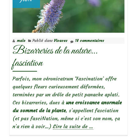
malo
Publié dans
Vivaces
18 commentaires
Bizarreries de la nature…
fasciation
Parfois, mon véronicatrum ‘Fascination’ offre
quelques fleurs curieusement déformées,
terminées par un drôle de petit panache aplati.
Ces bizarreries, dues à
une croissance anormale
du sommet de la plante
, s’appellent fasciation
(et pas fasciNation, même si c’est son nom, ça
à
n’a rien à voir…)
Lire la suite de
…
propos