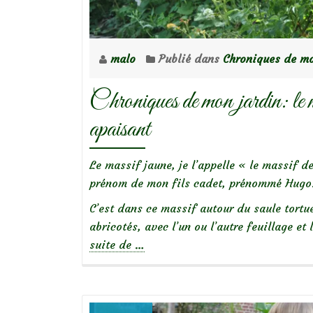
malo
Publié dans
Chroniques de mo
Chroniques de mon jardin: le m
apaisant
Le massif jaune, je l’appelle « le massif de
prénom de mon fils cadet, prénommé Hugo
C’est dans ce massif autour du saule tortu
abricotés, avec l’un ou l’autre feuillage e
à
suite de
…
propos
deChroniques
de