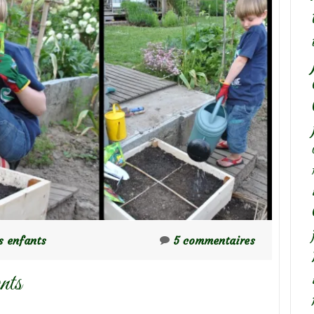
s enfants
5 commentaires
nts