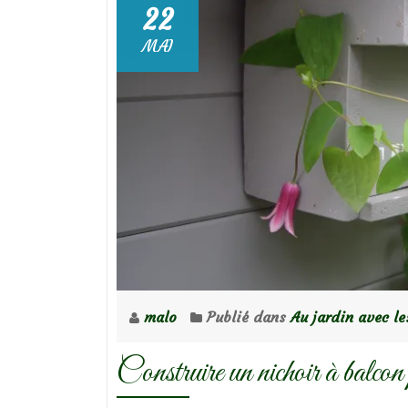
22
MAI
malo
Publié dans
Au jardin avec le
Construire un nichoir à balco