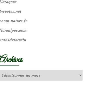
Natagora
Insectes.net
zoom-nature.fr
florealpes.com
notesdeterrain
Archives
Archives