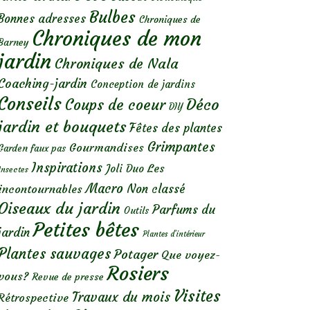
Bulbes
Bonnes adresses
Chroniques de
Chroniques de mon
Barney
jardin
Chroniques de Nala
Coaching-jardin
Conception de jardins
Conseils
Déco
Coups de coeur
DIY
jardin et bouquets
Fêtes des plantes
Grimpantes
Gourmandises
Garden faux pas
Inspirations
Les
Joli Duo
Insectes
Macro
Non classé
incontournables
Oiseaux du jardin
Parfums du
Outils
Petites bêtes
jardin
Plantes d’intérieur
Plantes sauvages
Potager
Que voyez-
Rosiers
vous?
Revue de presse
Visites
Travaux du mois
Rétrospective