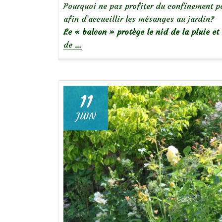
Pourquoi ne pas profiter du confinement po
afin d’accueillir les mésanges au jardin?
Le « balcon » protège le nid de la pluie et
à
de
…
propos
deConstruire
un
nichoir
11
à
JUIN
balcon
pour
mésanges