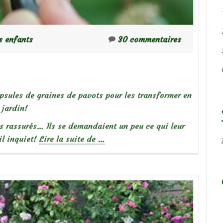
s enfants
30 commentaires
apsules de graines de pavots pour les transformer en
 jardin!
rès rassurés… Ils se demandaient un peu ce qui leur
à
il inquiet!
Lire la suite de
…
propos
dePavots,
des
lutins
au
jardin…