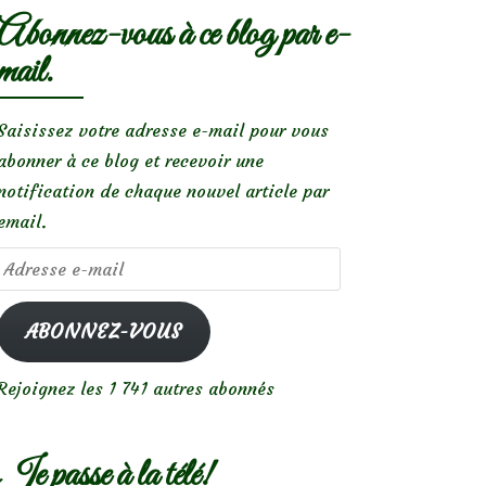
Abonnez-vous à ce blog par e-
mail.
Saisissez votre adresse e-mail pour vous
abonner à ce blog et recevoir une
notification de chaque nouvel article par
email.
Adresse
e-
mail
ABONNEZ-VOUS
Rejoignez les 1 741 autres abonnés
Je passe à la télé!