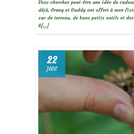
Vous cherchez peut-être une idée de cadeau
déjà, Grany et Daddy ont offert à mon fisto
sac de terreau, de bons petits outils et d
En
6
[…]
savoir
plus
surUn
carré
22
potager
JUIL
pour
les
enfants