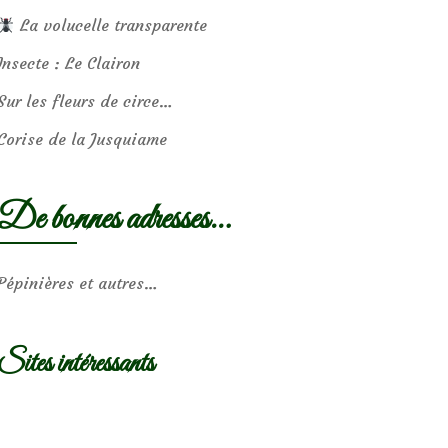
La volucelle transparente
Insecte : Le Clairon
Sur les fleurs de circe…
Corise de la Jusquiame
De bonnes adresses…
Pépinières et autres…
Sites intéressants