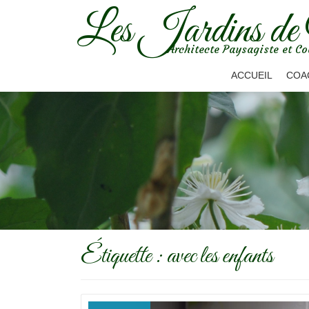
Les Jardins de
Aller
Architecte Paysagiste et Co
au
contenu
ACCUEIL
COA
Étiquette :
avec les enfants