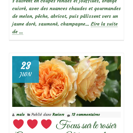
s’ouvrent en coupes rondes et joufflues, orange
cuivré, avec des nuances chaudes et gourmandes
de melon, pêche, abricot, puis pâlissent vers un
jaune doré, saumoné, champagne…
Lire la suite
à
de
…
propos
de
23
JUIN
Focus
sur
le
rosier
malo
Publié dans
Rosiers
12 commentaires
‘Lady
Focus sur le rosier
of
Shalott’