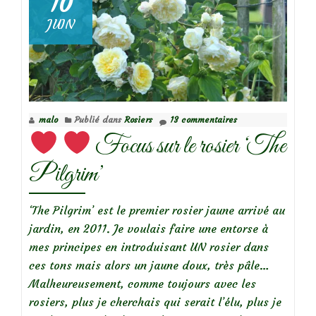
10
JUIN
Focus
sur
le
rosier
malo
Publié dans
Rosiers
13 commentaires
‘Wisley
Focus sur le rosier ‘The
2008’
Pilgrim’
‘The Pilgrim’ est le premier rosier jaune arrivé au
jardin, en 2011. Je voulais faire une entorse à
mes principes en introduisant UN rosier dans
ces tons mais alors un jaune doux, très pâle…
Malheureusement, comme toujours avec les
rosiers, plus je cherchais qui serait l’élu, plus je