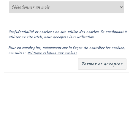
Archives
Confidentialité et cookies : ce site utilise des cookies. En continuant à
utiliser ce site Web, vous acceptez leur utilisation.
Pour en savoir plus, notamment sur la façon de contrôler les cookies,
consultez :
Politique relative aux cookies
(c) Les Jardins de Malorie
Menu
fa-
fa-
facebook-
envelope-
secondaire
square
square