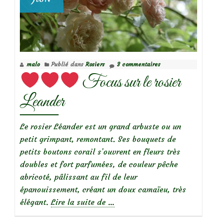
malo
Publié dans
Rosiers
3 commentaires
Focus sur le rosier
Leander
Le rosier Léander est un grand arbuste ou un
petit grimpant, remontant. Ses bouquets de
petits boutons corail s’ouvrent en fleurs très
doubles et fort parfumées, de couleur pêche
abricoté, pâlissant au fil de leur
épanouissement, créant un doux camaïeu, très
à
élégant.
Lire la suite de
…
propos