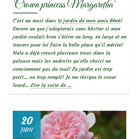
‘Crown princess Margaretha’
C’est un must dans
le jardin de mon amie Béné
!
Encore un que j’adopterais sans hésiter si mon
jardin voulait bien s’étirer en long, en large et en
travers pour lui faire la belle place qu’il mérite!
Nala a déjà creusé plusieurs trous dans la
pelouse mais les endroits qu’elle choisi ne
conviennent pas du tout! Le jardin est trop
petit… ou trop rempli! Je me résigne le coeur
à
lourd…
Lire la suite de
…
propos
de
20
JUIN