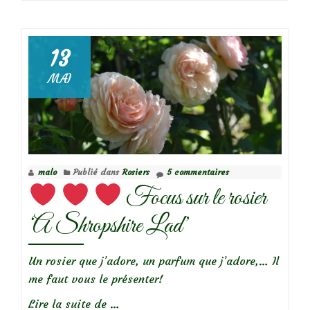
de
13
MAI
Focus
sur
le
rosier
Leander
malo
Publié dans
Rosiers
5 commentaires
Focus sur le rosier
‘A Shropshire Lad’
Un rosier que j’adore, un parfum que j’adore,… Il
me faut vous le présenter!
à
Lire la suite de
…