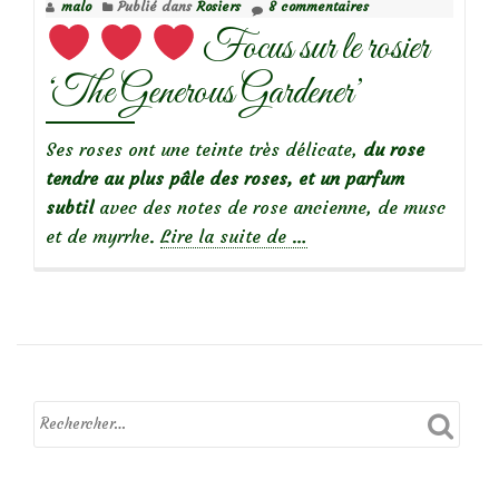
malo
Publié dans
Rosiers
8 commentaires
Sackler’
Focus sur le rosier
‘The Generous Gardener’
Ses roses ont une teinte très délicate,
du rose
tendre au plus pâle des roses, et un p
arfum
subtil
avec des notes de rose ancienne, de musc
à
et de myrrhe.
Lire la suite de
…
propos
de
Focus
sur
le
rosier