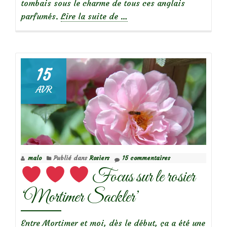
tombais sous le charme de tous ces anglais
à
parfumés.
Lire la suite de
…
propos
de
15
Focus
AVR
sur
le
rosier
‘The
Pilgrim’
malo
Publié dans
Rosiers
15 commentaires
Focus sur le rosier
‘Mortimer Sackler’
Entre Mortimer et moi, dès le début, ça a été une