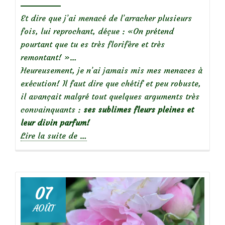
Et dire que j’ai menacé de l’arracher plusieurs
fois, lui reprochant, déçue : «On prétend
pourtant que tu es très florifère et très
remontant! »…
Heureusement, je n’ai jamais mis mes menaces à
exécution! Il faut dire que chétif et peu robuste,
il avançait malgré tout quelques arguments très
convainquants :
ses sublimes fleurs pleines et
leur divin parfum!
à
Lire la suite de
…
propos
de
07
Focus
AOÛT
sur