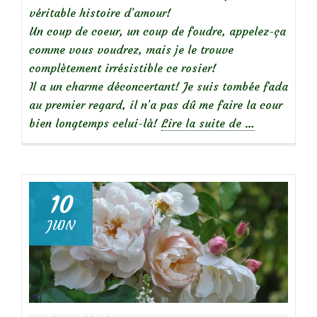
véritable histoire d’amour!
Un coup de coeur, un coup de foudre, appelez-ça
comme vous voudrez, mais je le trouve
complètement irrésistible ce rosier!
Il a un charme déconcertant! Je suis tombée fada
au premier regard, il n’a pas dû me faire la cour
à
bien longtemps celui-là!
Lire la suite de
…
propos
de
10
JUIN
Focus
sur
le
rosier
‘Mortimer