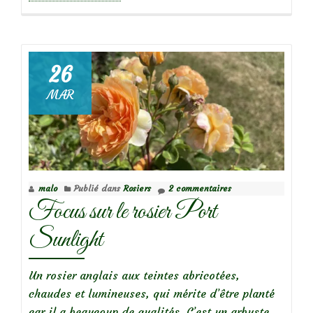
propos
de
26
MAR
Focus
sur
le
rosier
‘A
malo
Publié dans
Rosiers
2 commentaires
Shropshire
Focus sur le rosier Port
Lad’
Sunlight
Un rosier anglais aux teintes abricotées,
chaudes et lumineuses, qui mérite d’être planté
car il a beaucoup de qualités. C’est un arbuste