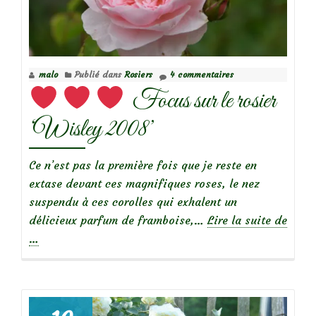
Focus
sur
le
rosier
malo
Publié dans
Rosiers
4 commentaires
‘Crown
Focus sur le rosier
princess
Margaretha’
‘Wisley 2008’
Ce n’est pas la première fois que je reste en
extase devant ces magnifiques roses, le nez
suspendu à ces corolles qui exhalent un
délicieux parfum de framboise,…
Lire la suite de
à
…
propos
de