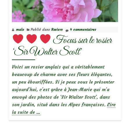
le
rosier
‘Charles
Rennie
malo
Publié dans
Rosiers
4 commentaires
Mackintosh’
Focus sur le rosier
‘Sir Walter Scott’
Voici un rosier anglais qui a véritablement
beaucoup de charme avec ses fleurs élégantes,
un peu ébouriffées. Si je peux vous le présenter
aujourd’hui, c’est grâce à Jean-Marie qui m’a
envoyé des photos de ‘Sir Walter Scott’, dans
son jardin, situé dans les Alpes françaises.
Lire
à
la suite de
…
propos
de