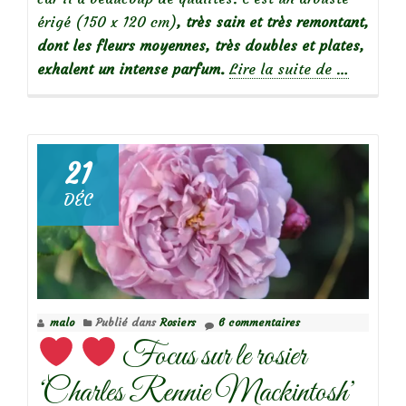
érigé (150 x 120 cm)
, très sain et très remontant,
dont les fleurs moyennes, très doubles et plates,
à
exhalent un intense parfum.
Lire la suite de
…
propos
deFocus
sur
le
21
rosier
DÉC
Port
Sunlight
malo
Publié dans
Rosiers
6 commentaires
Focus sur le rosier
‘Charles Rennie Mackintosh’