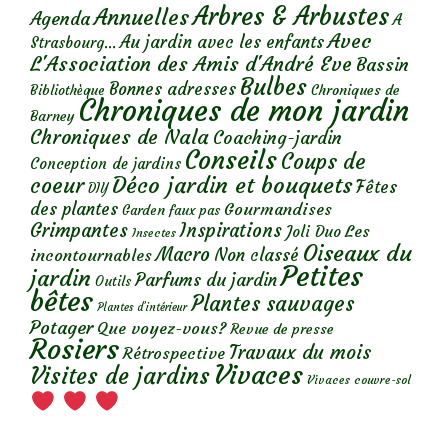
Arbres & Arbustes
Annuelles
Agenda
A
Avec
Au jardin avec les enfants
Strasbourg...
L'Association des Amis d'André Eve
Bassin
Bulbes
Bonnes adresses
Chroniques de
Bibliothèque
Chroniques de mon jardin
Barney
Chroniques de Nala
Coaching-jardin
Conseils
Coups de
Conception de jardins
Déco jardin et bouquets
coeur
Fêtes
DIY
des plantes
Gourmandises
Garden faux pas
Grimpantes
Inspirations
Les
Joli Duo
Insectes
Oiseaux du
Macro
Non classé
incontournables
Petites
jardin
Parfums du jardin
Outils
bêtes
Plantes sauvages
Plantes d’intérieur
Potager
Que voyez-vous?
Revue de presse
Rosiers
Travaux du mois
Rétrospective
Vivaces
Visites de jardins
Vivaces couvre-sol