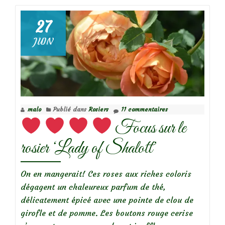
27
JUIN
Focus
sur
le
rosier
‘Sir
malo
Publié dans
Rosiers
11 commentaires
Walter
Focus sur le
Scott’
rosier ‘Lady of Shalott’
On en mangerait! Ces roses aux riches coloris
dégagent un chaleureux parfum de thé,
délicatement épicé avec une pointe de clou de
girofle et de pomme. Les boutons rouge cerise