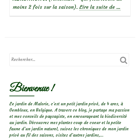
à
moins 2 fois sur la saison).
Lire la suite de
…
propos
deTravaux
de
février/ma
Taille
des
rosiers
grimpants
remontant
Bienvenue !
Le jardin de Malorie, c'est un petit jardin privé, de 4 ares, à
Gembloux, en Belgique. A travers ce blog, je partage ma passion
et mes conseils de paysagiste, en encourageant la biodiversité
au jardin. Découvrez mes plantes coup de coeur et la petite
faune d’un jardin naturel, suivez les chroniques de mon jardin
privé au fil des saisons, visitez d’autres jardins,...