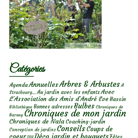
Catégories
Arbres & Arbustes
Annuelles
Agenda
A
Avec
Au jardin avec les enfants
Strasbourg...
L'Association des Amis d'André Eve
Bassin
Bulbes
Bonnes adresses
Chroniques de
Bibliothèque
Chroniques de mon jardin
Barney
Chroniques de Nala
Coaching-jardin
Conseils
Coups de
Conception de jardins
Déco jardin et bouquets
coeur
Fêtes
DIY