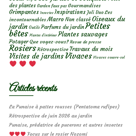
des plantes
Gourmandises
Garden faux pas
Grimpantes
Inspirations
Les
Joli Duo
Insectes
Oiseaux du
Macro
Non classé
incontournables
Petites
jardin
Parfums du jardin
Outils
bêtes
Plantes sauvages
Plantes d’intérieur
Potager
Que voyez-vous?
Revue de presse
Rosiers
Travaux du mois
Rétrospective
Vivaces
Visites de jardins
Vivaces couvre-sol
Articles récents
La Punaise à pattes rousses (Pentatoma rufipes)
Rétrospective de juin 2026 au jardin
Punaise, prédatrice de pucerons et autres insectes
Focus sur le rosier Nozomi