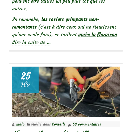
peuvent être taillés un peu plus tôt que les
autres.
En revanche,
les rosiers grimpants non-
remontants
(c’est à dire ceux qui ne fleurissent
qu’une seule fois), se taillent
après la floraison
à
Lire la suite de
…
propos
deTaille
des
rosiers
25
grimpants
FÉV
malo
Publié dans
Conseils
56 commentaires