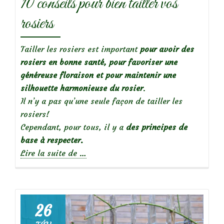
10 conseils pour bien tailler vos
rosiers
Tailler les rosiers est important
pour avoir des
rosiers en bonne santé, pour favoriser une
généreuse floraison et pour maintenir une
silhouette harmonieuse du rosier
.
Il n’y a pas qu’une seule façon de tailler les
rosiers!
Cependant, pour tous, il y a
des principes de
base à respecter.
à
Lire la suite de
…
propos
de10
conseils
pour
26
bien