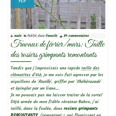
FÉV
tailler
vos
rosiers
malo
Publié dans
Conseils
24 commentaires
Travaux de février/mars: Taille
des rosiers grimpants remontants
Tandis que j’improvisais une rapide
taille des
clématites d’été
, je me suis fait agresser par les
aiguillons de ‘
Roville
‘, griffer par ‘
Shéhérazade
‘
et épingler par un liane…
Je ne pouvais pas me laisser traiter de la sorte!
Déjà armée de mon fidèle sécateur Bahco, j’ai
taillé, dans la foulée, deux
rosiers grimpants
REMONTANTS.
(remontant = qui fleurissent au