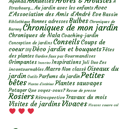
Arbres & Arbustes
Annuelles
Agenda
A
Avec
Au jardin avec les enfants
Strasbourg...
L'Association des Amis d'André Eve
Bassin
Bulbes
Bonnes adresses
Chroniques de
Bibliothèque
Chroniques de mon jardin
Barney
Chroniques de Nala
Coaching-jardin
Conseils
Coups de
Conception de jardins
Déco jardin et bouquets
coeur
Fêtes
DIY
des plantes
Gourmandises
Garden faux pas
Grimpantes
Inspirations
Les
Joli Duo
Insectes
Oiseaux du
Macro
Non classé
incontournables
Petites
jardin
Parfums du jardin
Outils
bêtes
Plantes sauvages
Plantes d’intérieur
Potager
Que voyez-vous?
Revue de presse
Rosiers
Travaux du mois
Rétrospective
Vivaces
Visites de jardins
Vivaces couvre-sol