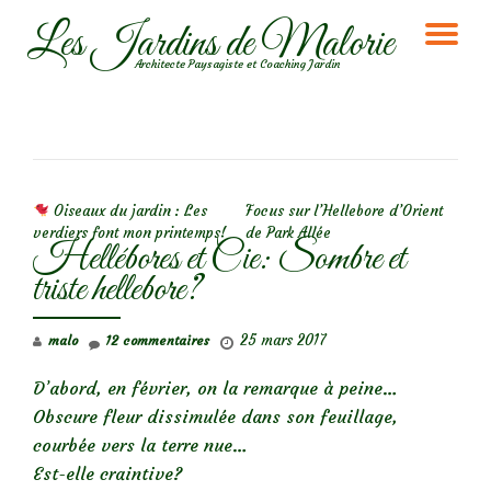
Les Jardins de Malorie
DÉ
Aller
Architecte Paysagiste et Coaching Jardin
au
LA
contenu
NA
NAVIGATION DE L’ARTICLE
Oiseaux du jardin : Les
Focus sur l’Hellebore d’Orient
verdiers font mon printemps!
de Park Allée
Hellébores et Cie: Sombre et
triste hellebore?
25 mars 2017
malo
12 commentaires
D’abord, en février, on la remarque à peine…
Obscure fleur dissimulée dans son feuillage,
courbée vers la terre nue…
Est-elle craintive?