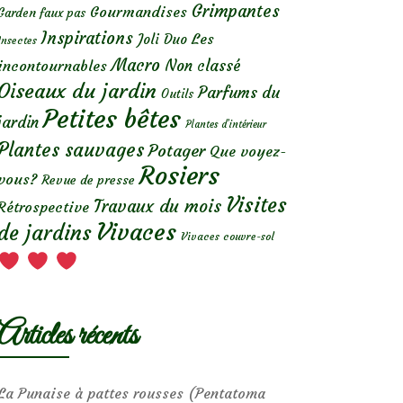
Grimpantes
Gourmandises
Garden faux pas
Inspirations
Les
Joli Duo
Insectes
Macro
Non classé
incontournables
Oiseaux du jardin
Parfums du
Outils
Petites bêtes
jardin
Plantes d’intérieur
Plantes sauvages
Potager
Que voyez-
Rosiers
vous?
Revue de presse
Visites
Travaux du mois
Rétrospective
Vivaces
de jardins
Vivaces couvre-sol
Articles récents
La Punaise à pattes rousses (Pentatoma