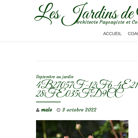
Les Jardins de
Aller
Architecte Paysagiste et Co
au
contenu
ACCUEIL
COA
NAVIGATION DE L’ARTICLE
Septembre au jardin
4B27057F-12F6-4E2
28FE035FD9CC
malo
3 octobre 2022