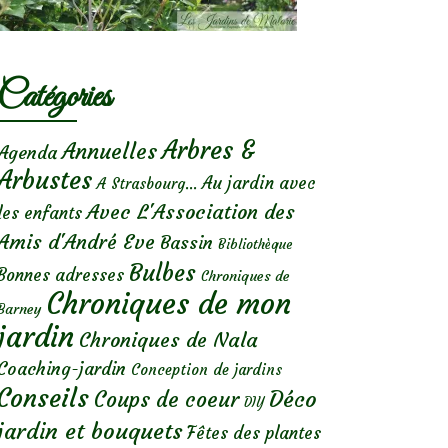
Catégories
Arbres &
Annuelles
Agenda
Arbustes
Au jardin avec
A Strasbourg...
Avec L'Association des
les enfants
Amis d'André Eve
Bassin
Bibliothèque
Bulbes
Bonnes adresses
Chroniques de
Chroniques de mon
Barney
jardin
Chroniques de Nala
Coaching-jardin
Conception de jardins
Conseils
Déco
Coups de coeur
DIY
jardin et bouquets
Fêtes des plantes