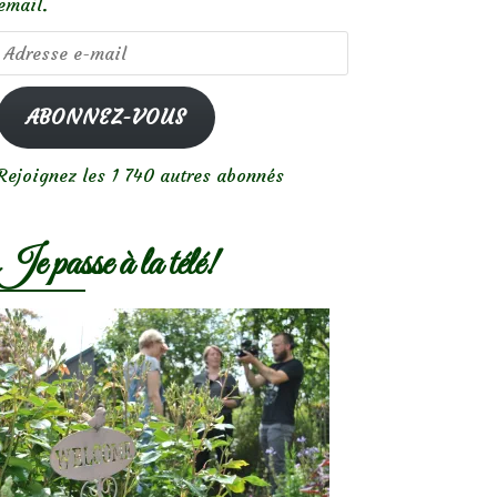
email.
Adresse
e-
mail
ABONNEZ-VOUS
Rejoignez les 1 740 autres abonnés
Je passe à la télé!