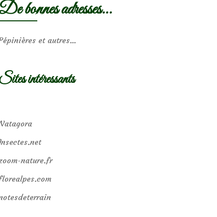
De bonnes adresses…
Pépinières et autres…
Sites intéressants
Natagora
Insectes.net
zoom-nature.fr
florealpes.com
notesdeterrain