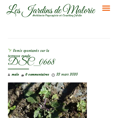
Les Jardins de Malorie
DÉ
Aller
Architecte Paysagiste et Coaching Jardin
au
LA
contenu
NA
NAVIGATION DE L’ARTICLE
Semis spontanés sur la
terrasse ronde
DSC_0668
22 mars 2020
malo
0 commentaires