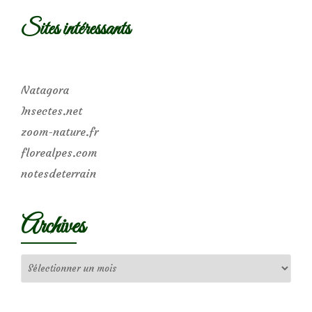
Sites intéressants
Natagora
Insectes.net
zoom-nature.fr
florealpes.com
notesdeterrain
Archives
Archives