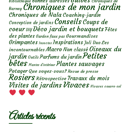
Bulbes
Bonnes adresses
Chroniques de
Bibliothèque
Chroniques de mon jardin
Barney
Chroniques de Nala
Coaching-jardin
Conseils
Coups de
Conception de jardins
Déco jardin et bouquets
coeur
Fêtes
DIY
des plantes
Gourmandises
Garden faux pas
Grimpantes
Inspirations
Les
Joli Duo
Insectes
Oiseaux du
Macro
Non classé
incontournables
Petites
jardin
Parfums du jardin
Outils
bêtes
Plantes sauvages
Plantes d’intérieur
Potager
Que voyez-vous?
Revue de presse
Rosiers
Travaux du mois
Rétrospective
Vivaces
Visites de jardins
Vivaces couvre-sol
Articles récents