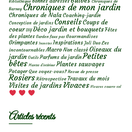
Bulbes
Bonnes adresses
Chroniques de
Bibliothèque
Chroniques de mon jardin
Barney
Chroniques de Nala
Coaching-jardin
Conseils
Coups de
Conception de jardins
Déco jardin et bouquets
coeur
Fêtes
DIY
des plantes
Gourmandises
Garden faux pas
Grimpantes
Inspirations
Les
Joli Duo
Insectes
Oiseaux du
Macro
Non classé
incontournables
Petites
jardin
Parfums du jardin
Outils
bêtes
Plantes sauvages
Plantes d’intérieur
Potager
Que voyez-vous?
Revue de presse
Rosiers
Travaux du mois
Rétrospective
Vivaces
Visites de jardins
Vivaces couvre-sol
Articles récents