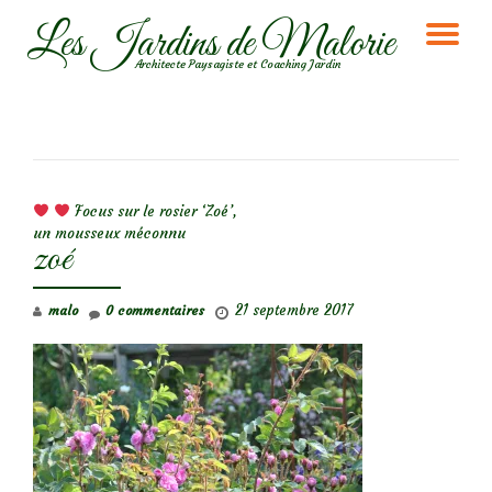
Les Jardins de Malorie
DÉ
Aller
Architecte Paysagiste et Coaching Jardin
au
LA
contenu
NA
NAVIGATION DE L’ARTICLE
Focus sur le rosier ‘Zoé’,
un mousseux méconnu
zoé
21 septembre 2017
malo
0 commentaires