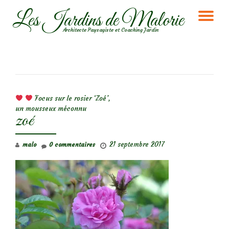
Les Jardins de Malorie
DÉ
Aller
Architecte Paysagiste et Coaching Jardin
au
LA
contenu
NA
NAVIGATION DE L’ARTICLE
Focus sur le rosier ‘Zoé’,
un mousseux méconnu
zoé
21 septembre 2017
malo
0 commentaires