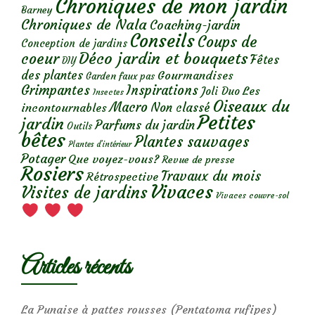
Chroniques de mon jardin
Barney
Chroniques de Nala
Coaching-jardin
Conseils
Coups de
Conception de jardins
Déco jardin et bouquets
coeur
Fêtes
DIY
des plantes
Gourmandises
Garden faux pas
Grimpantes
Inspirations
Les
Joli Duo
Insectes
Oiseaux du
Macro
Non classé
incontournables
Petites
jardin
Parfums du jardin
Outils
bêtes
Plantes sauvages
Plantes d’intérieur
Potager
Que voyez-vous?
Revue de presse
Rosiers
Travaux du mois
Rétrospective
Vivaces
Visites de jardins
Vivaces couvre-sol
Articles récents
La Punaise à pattes rousses (Pentatoma rufipes)