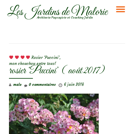
Les Jardins de Malorie
DÉ
Aller
Architecte Paysagiste et Coaching Jardin
au
LA
contenu
NA
NAVIGATION DE L’ARTICLE
Rosier ‘Puccini’,
mon chouchou entre tous!
rosier ‘Puccini’ ( août 2017)
6 juin 2018
malo
0 commentaires