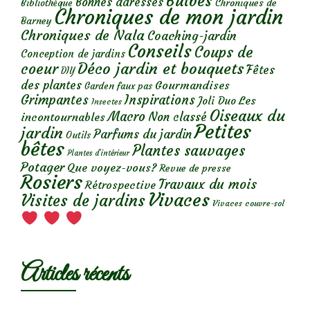
Bulbes
Bonnes adresses
Chroniques de
Bibliothèque
Chroniques de mon jardin
Barney
Chroniques de Nala
Coaching-jardin
Conseils
Coups de
Conception de jardins
Déco jardin et bouquets
coeur
Fêtes
DIY
des plantes
Gourmandises
Garden faux pas
Grimpantes
Inspirations
Les
Joli Duo
Insectes
Oiseaux du
Macro
Non classé
incontournables
Petites
jardin
Parfums du jardin
Outils
bêtes
Plantes sauvages
Plantes d’intérieur
Potager
Que voyez-vous?
Revue de presse
Rosiers
Travaux du mois
Rétrospective
Vivaces
Visites de jardins
Vivaces couvre-sol
Articles récents