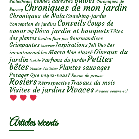
Bulbes
Bonnes adresses
Chroniques de
Bibliothèque
Chroniques de mon jardin
Barney
Chroniques de Nala
Coaching-jardin
Conseils
Coups de
Conception de jardins
Déco jardin et bouquets
coeur
Fêtes
DIY
des plantes
Gourmandises
Garden faux pas
Grimpantes
Inspirations
Les
Joli Duo
Insectes
Oiseaux du
Macro
Non classé
incontournables
Petites
jardin
Parfums du jardin
Outils
bêtes
Plantes sauvages
Plantes d’intérieur
Potager
Que voyez-vous?
Revue de presse
Rosiers
Travaux du mois
Rétrospective
Vivaces
Visites de jardins
Vivaces couvre-sol
Articles récents