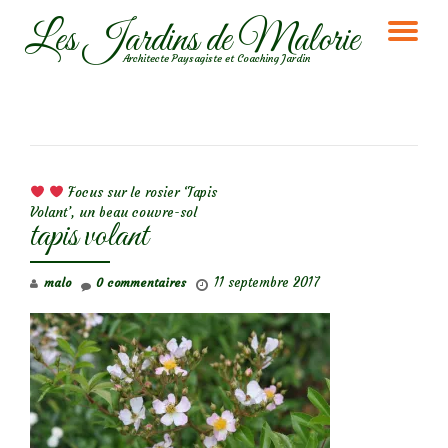
Les Jardins de Malorie
DÉ
Aller
Architecte Paysagiste et Coaching Jardin
au
LA
contenu
NA
NAVIGATION DE L’ARTICLE
Focus sur le rosier ‘Tapis
Volant’, un beau couvre-sol
tapis volant
11 septembre 2017
malo
0 commentaires