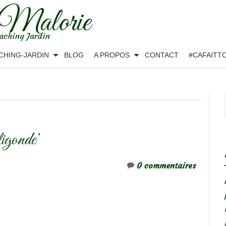
 Malorie
aching Jardin
CHING-JARDIN
BLOG
A PROPOS
CONTACT
#CAFAITT
ligonde’
0 commentaires