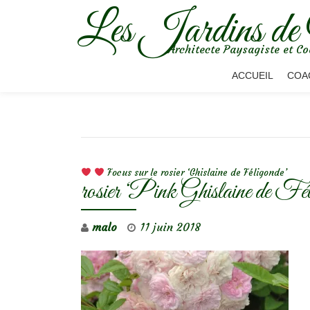
Les Jardins de
Aller
Architecte Paysagiste et Co
au
contenu
ACCUEIL
COA
NAVIGATION DE L’ARTICLE
Focus sur le rosier ‘Ghislaine de Féligonde’
rosier ‘Pink Ghislaine de Fé
malo
11 juin 2018