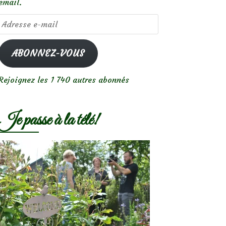
email.
Adresse
e-
mail
ABONNEZ-VOUS
Rejoignez les 1 740 autres abonnés
Je passe à la télé!