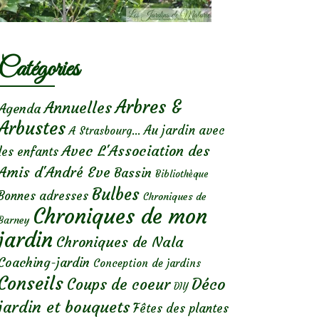
Catégories
Arbres &
Annuelles
Agenda
Arbustes
Au jardin avec
A Strasbourg...
Avec L'Association des
les enfants
Amis d'André Eve
Bassin
Bibliothèque
Bulbes
Bonnes adresses
Chroniques de
Chroniques de mon
Barney
jardin
Chroniques de Nala
Coaching-jardin
Conception de jardins
Conseils
Déco
Coups de coeur
DIY
jardin et bouquets
Fêtes des plantes