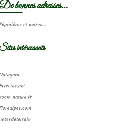
De bonnes adresses…
Pépinières et autres…
Sites intéressants
Natagora
Insectes.net
zoom-nature.fr
florealpes.com
notesdeterrain