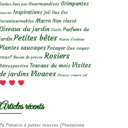
Grimpantes
Gourmandises
Garden faux pas
Inspirations
Les
Joli Duo
Insectes
Macro
Non classé
incontournables
Oiseaux du jardin
Parfums du
Outils
Petites bêtes
jardin
Plantes d’intérieur
Plantes sauvages
Potager
Que voyez-
Rosiers
vous?
Revue de presse
Visites
Travaux du mois
Rétrospective
Vivaces
de jardins
Vivaces couvre-sol
Articles récents
La Punaise à pattes rousses (Pentatoma