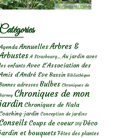
Catégories
Arbres &
Annuelles
Agenda
Arbustes
Au jardin avec
A Strasbourg...
Avec L'Association des
les enfants
Amis d'André Eve
Bassin
Bibliothèque
Bulbes
Bonnes adresses
Chroniques de
Chroniques de mon
Barney
jardin
Chroniques de Nala
Coaching-jardin
Conception de jardins
Conseils
Déco
Coups de coeur
DIY
jardin et bouquets
Fêtes des plantes