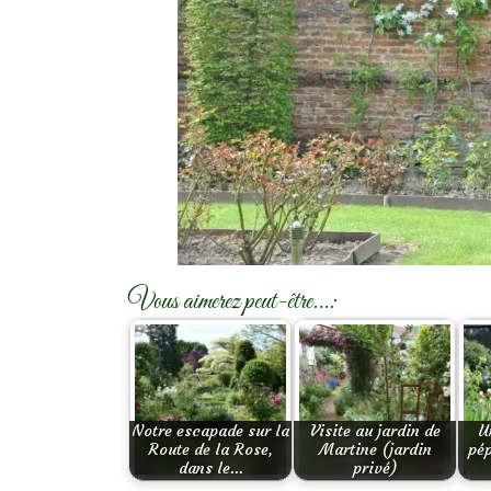
Vous aimerez peut-être...:
Notre escapade sur la
Visite au jardin de
U
Route de la Rose,
Martine (jardin
pép
dans le…
privé)