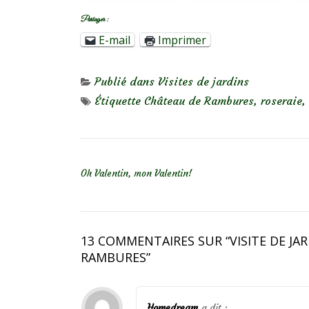
Partager :
E-mail
Imprimer
Publié dans
Visites de jardins
Étiquette
Château de Rambures
,
roseraie
,
NAVIGATION DE L’ARTICLE
Oh Valentin, mon Valentin!
13 COMMENTAIRES SUR “
VISITE DE JA
RAMBURES
”
Homedream
a dit :