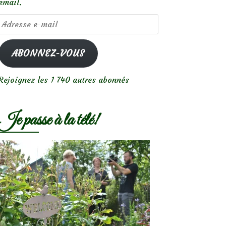
email.
Adresse
e-
mail
ABONNEZ-VOUS
Rejoignez les 1 740 autres abonnés
Je passe à la télé!