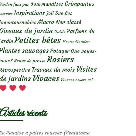
Grimpantes
Gourmandises
Garden faux pas
Inspirations
Les
Joli Duo
Insectes
Macro
Non classé
incontournables
Oiseaux du jardin
Parfums du
Outils
Petites bêtes
jardin
Plantes d’intérieur
Plantes sauvages
Potager
Que voyez-
Rosiers
vous?
Revue de presse
Visites
Travaux du mois
Rétrospective
Vivaces
de jardins
Vivaces couvre-sol
Articles récents
La Punaise à pattes rousses (Pentatoma