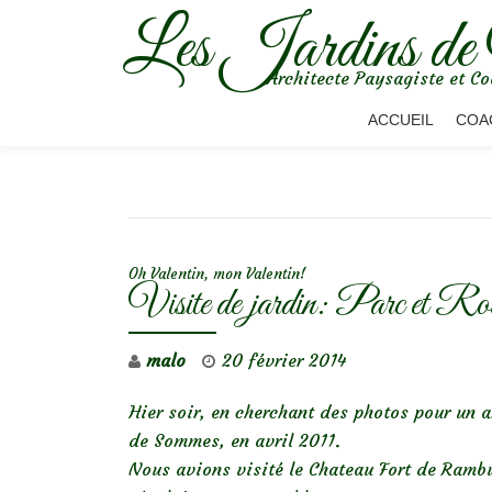
Les Jardins de
Aller
Architecte Paysagiste et Co
au
contenu
ACCUEIL
COA
NAVIGATION DE L’ARTICLE
Oh Valentin, mon Valentin!
Visite de jardin: Parc et R
malo
20 février 2014
Hier soir, en cherchant des photos pour un 
de Sommes, en avril 2011.
Nous avions visité le Chateau Fort de Rambu