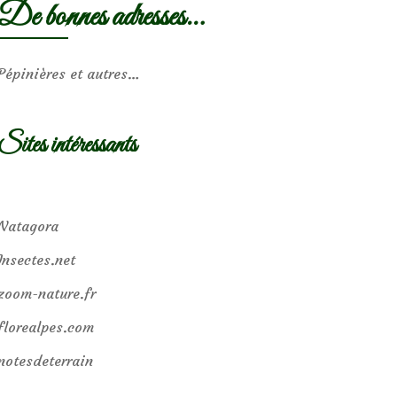
De bonnes adresses…
Pépinières et autres…
Sites intéressants
Natagora
Insectes.net
zoom-nature.fr
florealpes.com
notesdeterrain