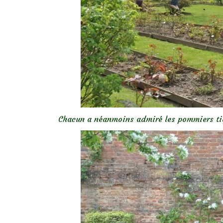
Chacun a néanmoins admiré les pommiers tig