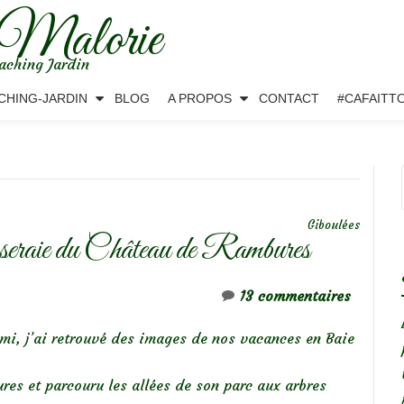
 Malorie
aching Jardin
CHING-JARDIN
BLOG
A PROPOS
CONTACT
#CAFAITT
Giboulées
oseraie du Château de Rambures
13 commentaires
ami, j’ai retrouvé des images de nos vacances en Baie
res et parcouru les allées de son parc aux arbres