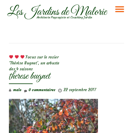
Les Jardins de Malorie
DÉ
Aller
Architecte Paysagiste et Coaching Jardin
au
LA
contenu
NA
NAVIGATION DE L’ARTICLE
Focus sur le rosier
‘Thérèse Bugnet’, un arbuste
des 4 saisons
therese bugnet
22 septembre 2017
malo
0 commentaires