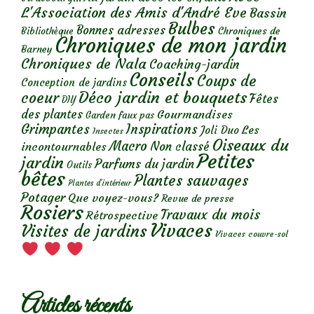
L'Association des Amis d'André Eve
Bassin
Bulbes
Bonnes adresses
Chroniques de
Bibliothèque
Chroniques de mon jardin
Barney
Chroniques de Nala
Coaching-jardin
Conseils
Coups de
Conception de jardins
Déco jardin et bouquets
coeur
Fêtes
DIY
des plantes
Gourmandises
Garden faux pas
Grimpantes
Inspirations
Les
Joli Duo
Insectes
Oiseaux du
Macro
Non classé
incontournables
Petites
jardin
Parfums du jardin
Outils
bêtes
Plantes sauvages
Plantes d’intérieur
Potager
Que voyez-vous?
Revue de presse
Rosiers
Travaux du mois
Rétrospective
Vivaces
Visites de jardins
Vivaces couvre-sol
Articles récents