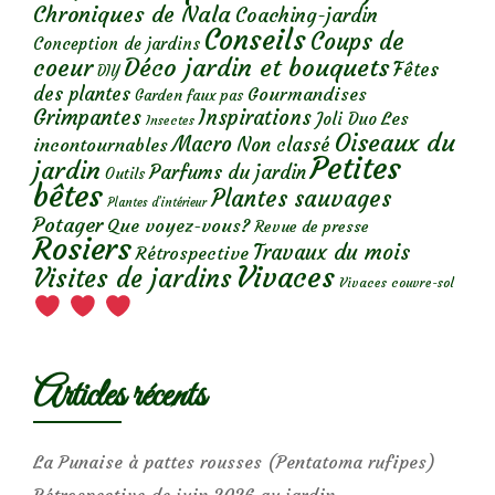
Chroniques de Nala
Coaching-jardin
Conseils
Coups de
Conception de jardins
Déco jardin et bouquets
coeur
Fêtes
DIY
des plantes
Gourmandises
Garden faux pas
Grimpantes
Inspirations
Les
Joli Duo
Insectes
Oiseaux du
Macro
Non classé
incontournables
Petites
jardin
Parfums du jardin
Outils
bêtes
Plantes sauvages
Plantes d’intérieur
Potager
Que voyez-vous?
Revue de presse
Rosiers
Travaux du mois
Rétrospective
Vivaces
Visites de jardins
Vivaces couvre-sol
Articles récents
La Punaise à pattes rousses (Pentatoma rufipes)