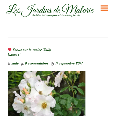
Les Jardins de Malorie
DÉ
Aller
Architecte Paysagiste et Coaching Jardin
au
LA
contenu
NA
NAVIGATION DE L’ARTICLE
Focus sur le rosier ‘Sally
Holmes’
11 septembre 2017
malo
0 commentaires