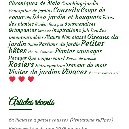
Chroniques de Nala
Coaching-jardin
Conseils
Coups de
Conception de jardins
Déco jardin et bouquets
coeur
Fêtes
DIY
des plantes
Gourmandises
Garden faux pas
Grimpantes
Inspirations
Les
Joli Duo
Insectes
Oiseaux du
Macro
Non classé
incontournables
Petites
jardin
Parfums du jardin
Outils
bêtes
Plantes sauvages
Plantes d’intérieur
Potager
Que voyez-vous?
Revue de presse
Rosiers
Travaux du mois
Rétrospective
Vivaces
Visites de jardins
Vivaces couvre-sol
Articles récents
La Punaise à pattes rousses (Pentatoma rufipes)
Rétrospective de juin 2026 au jardin