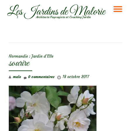
Les Jardins de Malorie
DÉ
Aller
Architecte Paysagiste et Coaching Jardin
au
LA
contenu
NA
NAVIGATION DE L’ARTICLE
Normandie : Jardin d’Elle
sourire
18 octobre 2017
malo
0 commentaires