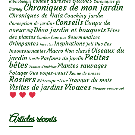
Bulbes
Bonnes adresses
Chroniques de
Bibliothèque
Chroniques de mon jardin
Barney
Chroniques de Nala
Coaching-jardin
Conseils
Coups de
Conception de jardins
Déco jardin et bouquets
coeur
Fêtes
DIY
des plantes
Gourmandises
Garden faux pas
Grimpantes
Inspirations
Les
Joli Duo
Insectes
Oiseaux du
Macro
Non classé
incontournables
Petites
jardin
Parfums du jardin
Outils
bêtes
Plantes sauvages
Plantes d’intérieur
Potager
Que voyez-vous?
Revue de presse
Rosiers
Travaux du mois
Rétrospective
Vivaces
Visites de jardins
Vivaces couvre-sol
Articles récents