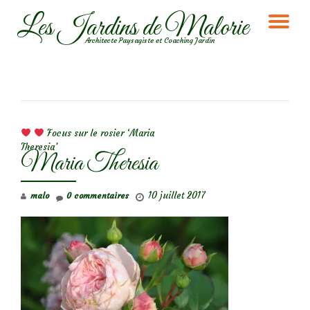
Les Jardins de Malorie
DÉ
Aller
Architecte Paysagiste et Coaching Jardin
au
LA
contenu
NA
NAVIGATION DE L’ARTICLE
Focus sur le rosier ‘Maria
Theresia’
Maria Theresia
10 juillet 2017
malo
0 commentaires