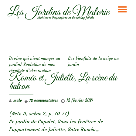
Les Jardins de Malorie
DÉ
Aller
Architecte Paysagiste et Coaching Jardin
au
LA
contenu
NA
NAVIGATION DE L’ARTICLE
Devine qui vient manger au
Les bienfaits de la neige au
jardin? Evolution de mes
jardin
résultats d’observation
Roméo et Juliette, La scène du
balcon
12 février 2021
malo
12 commentaires
(Acte II, scène 2, p. 70-77)
Le jardin de Capulet. Sous les fenêtres de
l’appartement de Juliette. Entre Roméo…