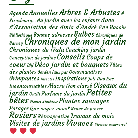
Arbres & Arbustes
Annuelles
Agenda
A
Avec
Au jardin avec les enfants
Strasbourg...
L'Association des Amis d'André Eve
Bassin
Bulbes
Bonnes adresses
Chroniques de
Bibliothèque
Chroniques de mon jardin
Barney
Chroniques de Nala
Coaching-jardin
Conseils
Coups de
Conception de jardins
Déco jardin et bouquets
coeur
Fêtes
DIY
des plantes
Gourmandises
Garden faux pas
Grimpantes
Inspirations
Les
Joli Duo
Insectes
Oiseaux du
Macro
Non classé
incontournables
Petites
jardin
Parfums du jardin
Outils
bêtes
Plantes sauvages
Plantes d’intérieur
Potager
Que voyez-vous?
Revue de presse
Rosiers
Travaux du mois
Rétrospective
Vivaces
Visites de jardins
Vivaces couvre-sol