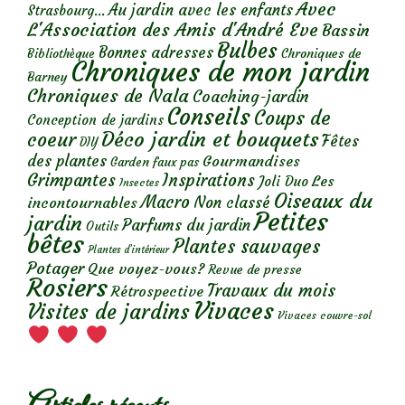
Avec
Au jardin avec les enfants
Strasbourg...
L'Association des Amis d'André Eve
Bassin
Bulbes
Bonnes adresses
Chroniques de
Bibliothèque
Chroniques de mon jardin
Barney
Chroniques de Nala
Coaching-jardin
Conseils
Coups de
Conception de jardins
Déco jardin et bouquets
coeur
Fêtes
DIY
des plantes
Gourmandises
Garden faux pas
Grimpantes
Inspirations
Les
Joli Duo
Insectes
Oiseaux du
Macro
Non classé
incontournables
Petites
jardin
Parfums du jardin
Outils
bêtes
Plantes sauvages
Plantes d’intérieur
Potager
Que voyez-vous?
Revue de presse
Rosiers
Travaux du mois
Rétrospective
Vivaces
Visites de jardins
Vivaces couvre-sol