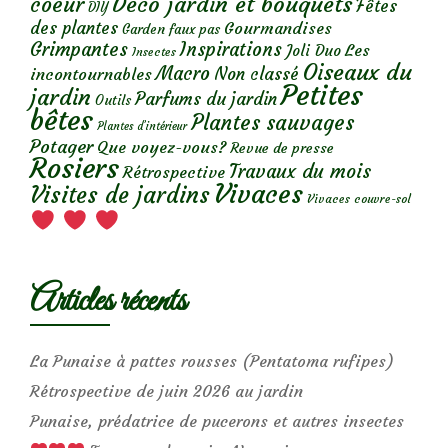
Déco jardin et bouquets
coeur
Fêtes
DIY
des plantes
Gourmandises
Garden faux pas
Grimpantes
Inspirations
Les
Joli Duo
Insectes
Oiseaux du
Macro
Non classé
incontournables
Petites
jardin
Parfums du jardin
Outils
bêtes
Plantes sauvages
Plantes d’intérieur
Potager
Que voyez-vous?
Revue de presse
Rosiers
Travaux du mois
Rétrospective
Vivaces
Visites de jardins
Vivaces couvre-sol
Articles récents
La Punaise à pattes rousses (Pentatoma rufipes)
Rétrospective de juin 2026 au jardin
Punaise, prédatrice de pucerons et autres insectes