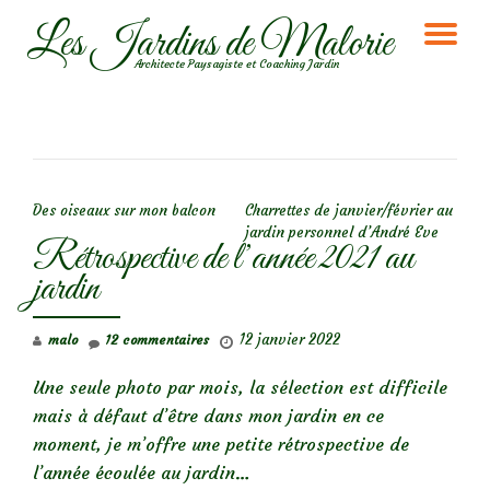
Les Jardins de Malorie
DÉ
Aller
Architecte Paysagiste et Coaching Jardin
au
LA
contenu
NA
NAVIGATION DE L’ARTICLE
Des oiseaux sur mon balcon
Charrettes de janvier/février au
jardin personnel d’André Eve
Rétrospective de l’année 2021 au
jardin
12 janvier 2022
malo
12 commentaires
Une seule photo par mois, la sélection est difficile
mais à défaut d’être dans mon jardin en ce
moment, je m’offre une petite rétrospective de
l’année écoulée au jardin…