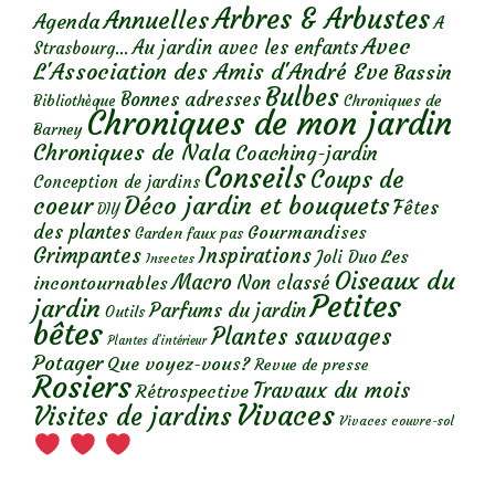
Arbres & Arbustes
Annuelles
Agenda
A
Avec
Au jardin avec les enfants
Strasbourg...
L'Association des Amis d'André Eve
Bassin
Bulbes
Bonnes adresses
Chroniques de
Bibliothèque
Chroniques de mon jardin
Barney
Chroniques de Nala
Coaching-jardin
Conseils
Coups de
Conception de jardins
Déco jardin et bouquets
coeur
Fêtes
DIY
des plantes
Gourmandises
Garden faux pas
Grimpantes
Inspirations
Les
Joli Duo
Insectes
Oiseaux du
Macro
Non classé
incontournables
Petites
jardin
Parfums du jardin
Outils
bêtes
Plantes sauvages
Plantes d’intérieur
Potager
Que voyez-vous?
Revue de presse
Rosiers
Travaux du mois
Rétrospective
Vivaces
Visites de jardins
Vivaces couvre-sol