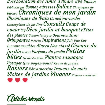
L'Association des Amis d'André Eve
Bassin
Bulbes
Bonnes adresses
Chroniques de
Bibliothèque
Chroniques de mon jardin
Barney
Chroniques de Nala
Coaching-jardin
Conseils
Coups de
Conception de jardins
Déco jardin et bouquets
coeur
Fêtes
DIY
des plantes
Gourmandises
Garden faux pas
Grimpantes
Inspirations
Les
Joli Duo
Insectes
Oiseaux du
Macro
Non classé
incontournables
Petites
jardin
Parfums du jardin
Outils
bêtes
Plantes sauvages
Plantes d’intérieur
Potager
Que voyez-vous?
Revue de presse
Rosiers
Travaux du mois
Rétrospective
Vivaces
Visites de jardins
Vivaces couvre-sol
Articles récents