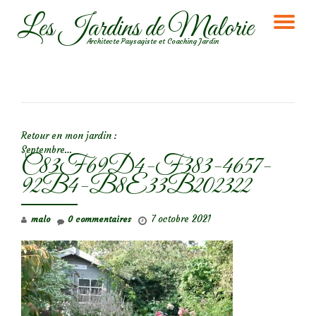
Les Jardins de Malorie
DÉ
Aller
Architecte Paysagiste et Coaching Jardin
au
LA
contenu
NA
NAVIGATION DE L’ARTICLE
Retour en mon jardin :
Septembre…
C83F69D4-F383-4657-
92B4-B8E33B202322
7 octobre 2021
malo
0 commentaires