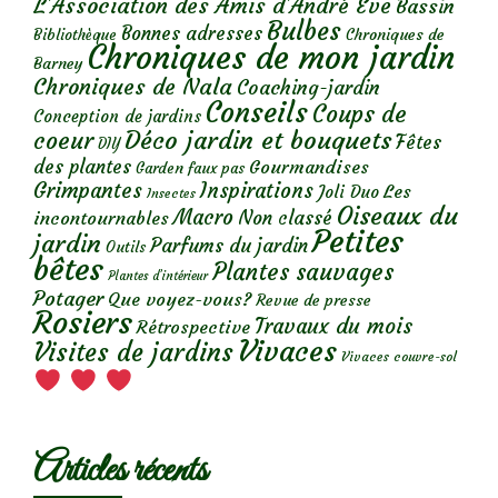
L'Association des Amis d'André Eve
Bassin
Bulbes
Bonnes adresses
Chroniques de
Bibliothèque
Chroniques de mon jardin
Barney
Chroniques de Nala
Coaching-jardin
Conseils
Coups de
Conception de jardins
Déco jardin et bouquets
coeur
Fêtes
DIY
des plantes
Gourmandises
Garden faux pas
Grimpantes
Inspirations
Les
Joli Duo
Insectes
Oiseaux du
Macro
Non classé
incontournables
Petites
jardin
Parfums du jardin
Outils
bêtes
Plantes sauvages
Plantes d’intérieur
Potager
Que voyez-vous?
Revue de presse
Rosiers
Travaux du mois
Rétrospective
Vivaces
Visites de jardins
Vivaces couvre-sol
Articles récents