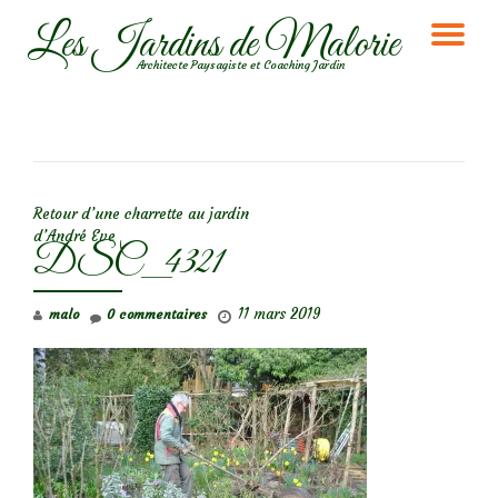
Les Jardins de Malorie
DÉ
Aller
Architecte Paysagiste et Coaching Jardin
au
LA
contenu
NA
NAVIGATION DE L’ARTICLE
Retour d’une charrette au jardin
d’André Eve
DSC_4321
11 mars 2019
malo
0 commentaires