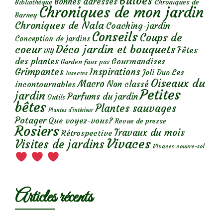
Bulbes
Bonnes adresses
Chroniques de
Bibliothèque
Chroniques de mon jardin
Barney
Chroniques de Nala
Coaching-jardin
Conseils
Coups de
Conception de jardins
Déco jardin et bouquets
coeur
Fêtes
DIY
des plantes
Gourmandises
Garden faux pas
Grimpantes
Inspirations
Les
Joli Duo
Insectes
Oiseaux du
Macro
Non classé
incontournables
Petites
jardin
Parfums du jardin
Outils
bêtes
Plantes sauvages
Plantes d’intérieur
Potager
Que voyez-vous?
Revue de presse
Rosiers
Travaux du mois
Rétrospective
Vivaces
Visites de jardins
Vivaces couvre-sol
Articles récents