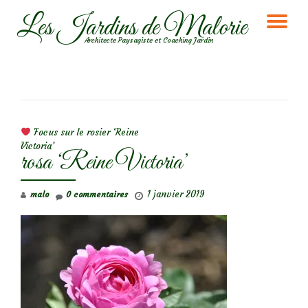
Les Jardins de Malorie
DÉ
Aller
Architecte Paysagiste et Coaching Jardin
au
LA
contenu
NA
NAVIGATION DE L’ARTICLE
Focus sur le rosier ‘Reine
Victoria’
rosa ‘Reine Victoria’
1 janvier 2019
malo
0 commentaires