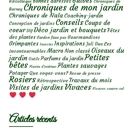
Bulbes
Bonnes adresses
Chroniques de
Bibliothèque
Chroniques de mon jardin
Barney
Chroniques de Nala
Coaching-jardin
Conseils
Coups de
Conception de jardins
Déco jardin et bouquets
coeur
Fêtes
DIY
des plantes
Gourmandises
Garden faux pas
Grimpantes
Inspirations
Les
Joli Duo
Insectes
Oiseaux du
Macro
Non classé
incontournables
Petites
jardin
Parfums du jardin
Outils
bêtes
Plantes sauvages
Plantes d’intérieur
Potager
Que voyez-vous?
Revue de presse
Rosiers
Travaux du mois
Rétrospective
Vivaces
Visites de jardins
Vivaces couvre-sol
Articles récents