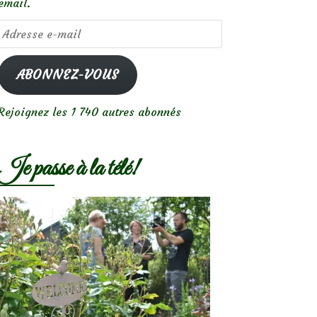
email.
Adresse
e-
mail
ABONNEZ-VOUS
Rejoignez les 1 740 autres abonnés
Je passe à la télé!