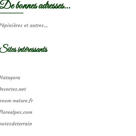
De bonnes adresses…
Pépinières et autres…
Sites intéressants
Natagora
Insectes.net
zoom-nature.fr
florealpes.com
notesdeterrain