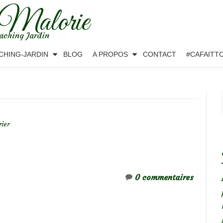
 Malorie
aching Jardin
CHING-JARDIN
BLOG
A PROPOS
CONTACT
#CAFAITT
rier
0 commentaires