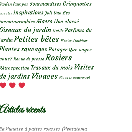
Grimpantes
Gourmandises
Garden faux pas
Inspirations
Les
Joli Duo
Insectes
Macro
Non classé
incontournables
Oiseaux du jardin
Parfums du
Outils
Petites bêtes
jardin
Plantes d’intérieur
Plantes sauvages
Potager
Que voyez-
Rosiers
vous?
Revue de presse
Visites
Travaux du mois
Rétrospective
Vivaces
de jardins
Vivaces couvre-sol
Articles récents
La Punaise à pattes rousses (Pentatoma