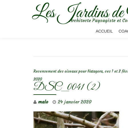
Les Jardins de
Aller
Architecte Paysagiste et Co
au
contenu
ACCUEIL
COA
NAVIGATION DE L’ARTICLE
Recensement des oiseaux pour Natagora, ces 1 et 2 fév
2020
DSC_0041 (2)
malo
24 janvier 2020