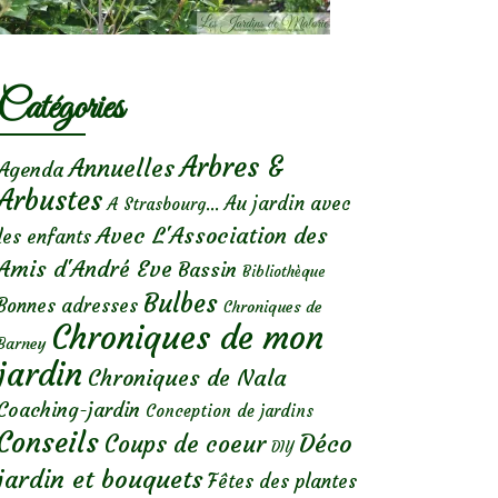
Catégories
Arbres &
Annuelles
Agenda
Arbustes
Au jardin avec
A Strasbourg...
Avec L'Association des
les enfants
Amis d'André Eve
Bassin
Bibliothèque
Bulbes
Bonnes adresses
Chroniques de
Chroniques de mon
Barney
jardin
Chroniques de Nala
Coaching-jardin
Conception de jardins
Conseils
Déco
Coups de coeur
DIY
jardin et bouquets
Fêtes des plantes