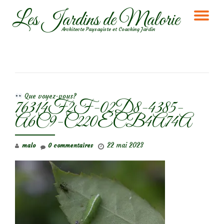
Les Jardins de Malorie
DÉ
Aller
Architecte Paysagiste et Coaching Jardin
au
LA
contenu
NA
NAVIGATION DE L’ARTICLE
Que voyez-vous?
76314F2F-02D8-4385-
A6C9-C220ECB4A74A
22 mai 2023
malo
0 commentaires