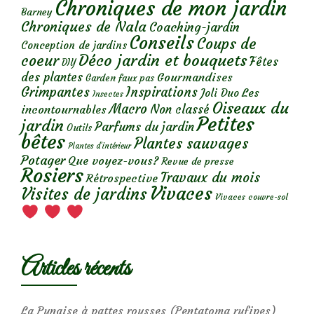
Chroniques de mon jardin
Barney
Chroniques de Nala
Coaching-jardin
Conseils
Coups de
Conception de jardins
Déco jardin et bouquets
coeur
Fêtes
DIY
des plantes
Gourmandises
Garden faux pas
Grimpantes
Inspirations
Les
Joli Duo
Insectes
Oiseaux du
Macro
Non classé
incontournables
Petites
jardin
Parfums du jardin
Outils
bêtes
Plantes sauvages
Plantes d’intérieur
Potager
Que voyez-vous?
Revue de presse
Rosiers
Travaux du mois
Rétrospective
Vivaces
Visites de jardins
Vivaces couvre-sol
Articles récents
La Punaise à pattes rousses (Pentatoma rufipes)