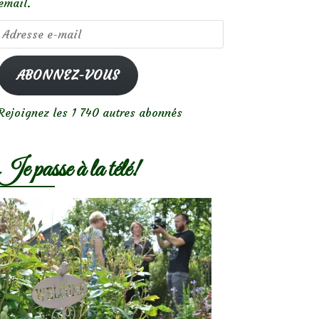
email.
Adresse
e-
mail
ABONNEZ-VOUS
Rejoignez les 1 740 autres abonnés
Je passe à la télé!