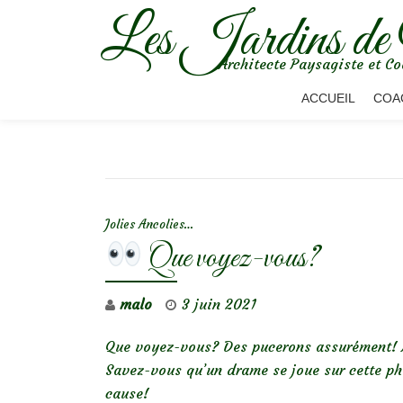
Les Jardins de
Aller
Architecte Paysagiste et Co
au
contenu
ACCUEIL
COA
NAVIGATION DE L’ARTICLE
Jolies Ancolies…
Que voyez-vous?
malo
3 juin 2021
Que voyez-vous? Des pucerons assurément! M
Savez-vous qu’un drame se joue sur cette ph
cause!