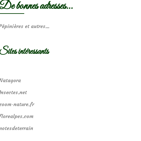
De bonnes adresses…
Pépinières et autres…
Sites intéressants
Natagora
Insectes.net
zoom-nature.fr
florealpes.com
notesdeterrain