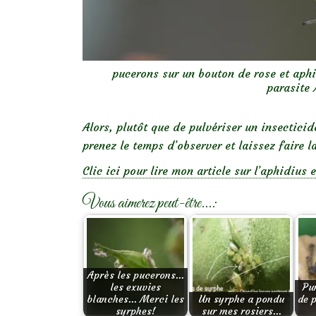
pucerons sur un bouton de rose et aph
parasite
Alors, plutôt que de pulvériser un insectici
prenez le temps d’observer et laissez faire l
Clic ici pour lire mon article sur l’aphidius
Vous aimerez peut-être...:
Après les pucerons…
les exuvies
Pu
blanches… Merci les
Un syrphe a pondu
de 
syrphes!
sur mes rosiers…