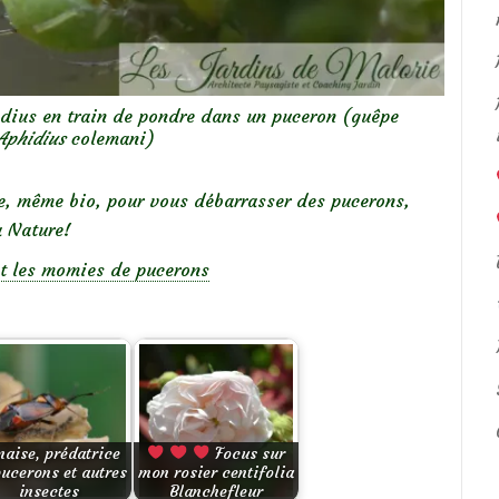
idius en train de pondre dans un puceron (guêpe
Aphidius
colemani)
de, même bio, pour vous débarrasser des pucerons,
a Nature!
 et les momies de pucerons
naise, prédatrice
Focus sur
pucerons et autres
mon rosier centifolia
insectes
Blanchefleur