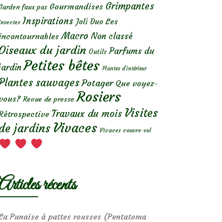
Grimpantes
Gourmandises
Garden faux pas
Inspirations
Les
Joli Duo
Insectes
Macro
Non classé
incontournables
Oiseaux du jardin
Parfums du
Outils
Petites bêtes
jardin
Plantes d’intérieur
Plantes sauvages
Potager
Que voyez-
Rosiers
vous?
Revue de presse
Visites
Travaux du mois
Rétrospective
Vivaces
de jardins
Vivaces couvre-sol
Articles récents
La Punaise à pattes rousses (Pentatoma