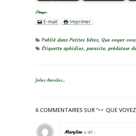
Partager :
E-mail
Imprimer
Publié dans
Petites bêtes
,
Que voyez-vou
Étiquette
aphidius
,
parasite
,
prédateur d
NAVIGATION DE L’ARTICLE
Jolies Ancolies…
6 COMMENTAIRES SUR “
QUE VOYEZ
Maryline
a dit :