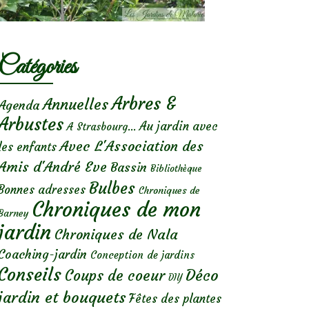
Catégories
Arbres &
Annuelles
Agenda
Arbustes
Au jardin avec
A Strasbourg...
Avec L'Association des
les enfants
Amis d'André Eve
Bassin
Bibliothèque
Bulbes
Bonnes adresses
Chroniques de
Chroniques de mon
Barney
jardin
Chroniques de Nala
Coaching-jardin
Conception de jardins
Conseils
Déco
Coups de coeur
DIY
jardin et bouquets
Fêtes des plantes