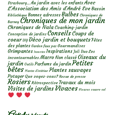
Avec
Au jardin avec les enfants
Strasbourg...
L'Association des Amis d'André Eve
Bassin
Bulbes
Bonnes adresses
Chroniques de
Bibliothèque
Chroniques de mon jardin
Barney
Chroniques de Nala
Coaching-jardin
Conseils
Coups de
Conception de jardins
Déco jardin et bouquets
coeur
Fêtes
DIY
des plantes
Gourmandises
Garden faux pas
Grimpantes
Inspirations
Les
Joli Duo
Insectes
Oiseaux du
Macro
Non classé
incontournables
Petites
jardin
Parfums du jardin
Outils
bêtes
Plantes sauvages
Plantes d’intérieur
Potager
Que voyez-vous?
Revue de presse
Rosiers
Travaux du mois
Rétrospective
Vivaces
Visites de jardins
Vivaces couvre-sol