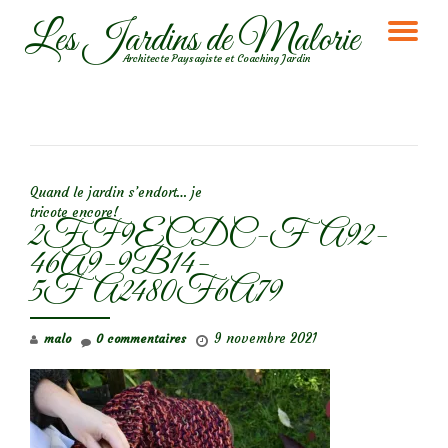
Les Jardins de Malorie
DÉ
Aller
Architecte Paysagiste et Coaching Jardin
au
LA
contenu
NA
NAVIGATION DE L’ARTICLE
Quand le jardin s’endort… je
tricote encore!
2FF9ECDC-FA92-
46A9-9B14-
5FA2480F6A79
9 novembre 2021
malo
0 commentaires