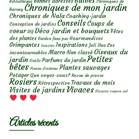
Bulbes
Bonnes adresses
Chroniques de
Bibliothèque
Chroniques de mon jardin
Barney
Chroniques de Nala
Coaching-jardin
Conseils
Coups de
Conception de jardins
Déco jardin et bouquets
coeur
Fêtes
DIY
des plantes
Gourmandises
Garden faux pas
Grimpantes
Inspirations
Les
Joli Duo
Insectes
Oiseaux du
Macro
Non classé
incontournables
Petites
jardin
Parfums du jardin
Outils
bêtes
Plantes sauvages
Plantes d’intérieur
Potager
Que voyez-vous?
Revue de presse
Rosiers
Travaux du mois
Rétrospective
Vivaces
Visites de jardins
Vivaces couvre-sol
Articles récents