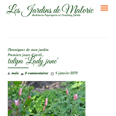
Les Jardins de Malorie
DÉ
Aller
Architecte Paysagiste et Coaching Jardin
au
LA
contenu
NA
NAVIGATION DE L’ARTICLE
Chroniques de mon jardin:
Premiers jours d’avril…
tulipa ‘Lady jane’
4 janvier 2019
malo
0 commentaires