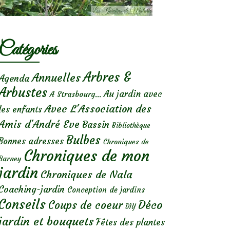
Catégories
Arbres &
Annuelles
Agenda
Arbustes
Au jardin avec
A Strasbourg...
Avec L'Association des
les enfants
Amis d'André Eve
Bassin
Bibliothèque
Bulbes
Bonnes adresses
Chroniques de
Chroniques de mon
Barney
jardin
Chroniques de Nala
Coaching-jardin
Conception de jardins
Conseils
Déco
Coups de coeur
DIY
jardin et bouquets
Fêtes des plantes