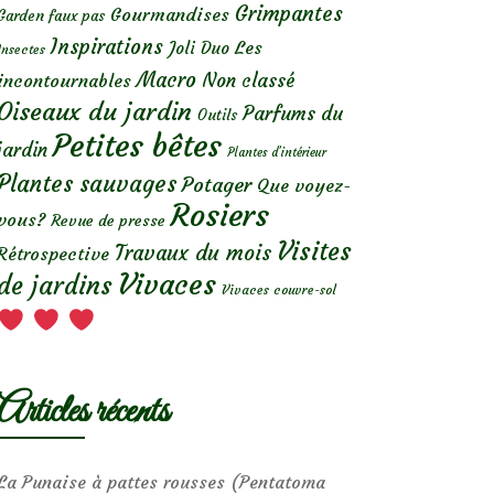
Grimpantes
Gourmandises
Garden faux pas
Inspirations
Les
Joli Duo
Insectes
Macro
Non classé
incontournables
Oiseaux du jardin
Parfums du
Outils
Petites bêtes
jardin
Plantes d’intérieur
Plantes sauvages
Potager
Que voyez-
Rosiers
vous?
Revue de presse
Visites
Travaux du mois
Rétrospective
Vivaces
de jardins
Vivaces couvre-sol
Articles récents
La Punaise à pattes rousses (Pentatoma