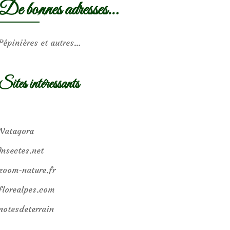
De bonnes adresses…
Pépinières et autres…
Sites intéressants
Natagora
Insectes.net
zoom-nature.fr
florealpes.com
notesdeterrain