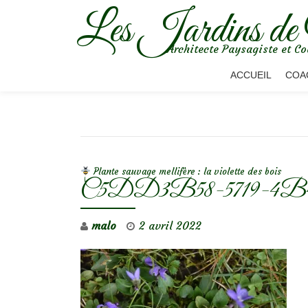
Les Jardins de
Aller
Architecte Paysagiste et Co
au
contenu
ACCUEIL
COA
NAVIGATION DE L’ARTICLE
Plante sauvage mellifère : la violette des bois
C5DD3B58-5719-4B
malo
2 avril 2022