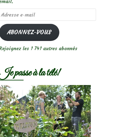
email.
Adresse
e-
mail
ABONNEZ-VOUS
Rejoignez les 1 741 autres abonnés
Je passe à la télé!