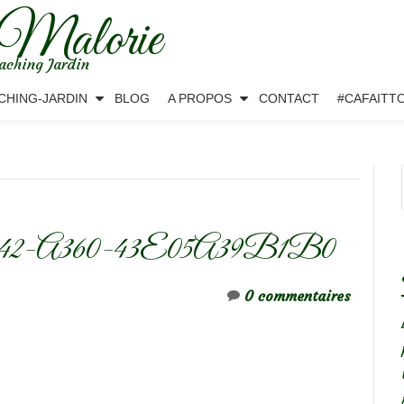
 Malorie
aching Jardin
CHING-JARDIN
BLOG
A PROPOS
CONTACT
#CAFAITT
42-A360-43E05A39B1B0
0 commentaires