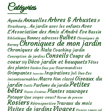
Catégories
Arbres & Arbustes
Annuelles
Agenda
A
Avec
Au jardin avec les enfants
Strasbourg...
L'Association des Amis d'André Eve
Bassin
Bulbes
Bonnes adresses
Chroniques de
Bibliothèque
Chroniques de mon jardin
Barney
Chroniques de Nala
Coaching-jardin
Conseils
Coups de
Conception de jardins
Déco jardin et bouquets
coeur
Fêtes
DIY
des plantes
Gourmandises
Garden faux pas
Grimpantes
Inspirations
Les
Joli Duo
Insectes
Oiseaux du
Macro
Non classé
incontournables
Petites
jardin
Parfums du jardin
Outils
bêtes
Plantes sauvages
Plantes d’intérieur
Potager
Que voyez-vous?
Revue de presse
Rosiers
Travaux du mois
Rétrospective
Vivaces
Visites de jardins
Vivaces couvre-sol