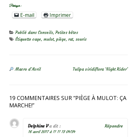
Partager :
E-mail
Imprimer
Publié dans
Conseils
,
Petites bêtes
Étiquette
cage
,
mulot
,
piège
,
rat
,
souris
NAVIGATION DE L’ARTICLE
Macro d’Avril
Tulipa viridiflora ‘Night Rider’
19 COMMENTAIRES SUR “
PIÈGE À MULOT: ÇA
MARCHE!
”
Delphine V
a dit :
Répondre
16 avril 2017 à 11 11 13 04134