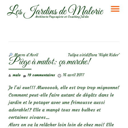
Les Jardins de Malorie
DÉ
Aller
Architecte Paysagiste et Coaching Jardin
au
LA
contenu
NA
NAVIGATION DE L’ARTICLE
Macro d’Avril
Tulipa viridiflora ‘Night Rider’
Piège à mulot: ça marche!
16 avril 2017
malo
19 commentaires
Je l’ai eue!!! Mwooooh, elle est trop trop mignonne!
Comment peut-elle faire autant de dégâts dans le
jardin et le potager avec une frimousse aussi
adorable!? Elle a mangé tous mes bulbes et
certaines vivaces…
Alors on va la relâcher loin loin de chez moi! Elle