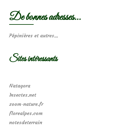
De bonnes adresses…
Pépinières et autres…
Sites intéressants
Natagora
Insectes.net
zoom-nature.fr
florealpes.com
notesdeterrain