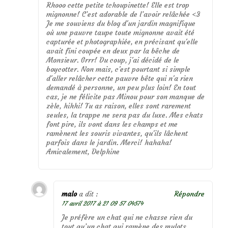
Rhooo cette petite tchoupinette! Elle est trop
mignonne! C’est adorable de l’avoir relâchée <3
Je me souviens du blog d'un jardin magnifique
où une pauvre taupe toute mignonne avait été
capturée et photographiée, en précisant qu'elle
avait fini coupée en deux par la bêche de
Monsieur. Grrr! Du coup, j'ai décidé de le
boycotter. Non mais, c'est pourtant si simple
d'aller relâcher cette pauvre bête qui n'a rien
demandé à personne, un peu plus loin! En tout
cas, je ne félicite pas Minou pour son manque de
zèle, hihhi! Tu as raison, elles sont rarement
seules, la trappe ne sera pas du luxe. Mes chats
font pire, ils vont dans les champs et me
ramènent les souris vivantes, qu'ils lâchent
parfois dans le jardin. Merci! hahaha!
Amicalement, Delphine
malo
a dit :
Répondre
17 avril 2017 à 21 09 57 04574
Je préfère un chat qui ne chasse rien du
tout qu’un chat qui ramène des mulots