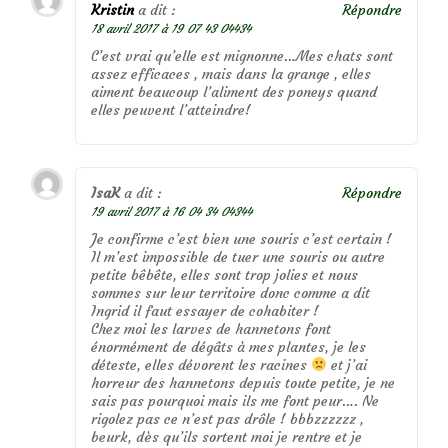
Kristin
a dit :
Répondre
18 avril 2017 à 19 07 43 04434
C’est vrai qu’elle est mignonne…Mes chats sont
assez efficaces , mais dans la grange , elles
aiment beaucoup l’aliment des poneys quand
elles peuvent l’atteindre!
IsaK
a dit :
Répondre
19 avril 2017 à 16 04 34 04344
Je confirme c’est bien une souris c’est certain !
Il m’est impossible de tuer une souris ou autre
petite bêbête, elles sont trop jolies et nous
sommes sur leur territoire donc comme a dit
Ingrid il faut essayer de cohabiter !
Chez moi les larves de hannetons font
énormément de dégâts à mes plantes, je les
déteste, elles dévorent les racines
et j’ai
horreur des hannetons depuis toute petite, je ne
sais pas pourquoi mais ils me font peur…. Ne
rigolez pas ce n’est pas drôle ! bbbzzzzzz ,
beurk, dès qu’ils sortent moi je rentre et je