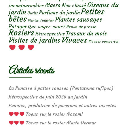
Oiseaux du
Macro
Non classé
incontournables
Petites
jardin
Parfums du jardin
Outils
bêtes
Plantes sauvages
Plantes d’intérieur
Potager
Que voyez-vous?
Revue de presse
Rosiers
Travaux du mois
Rétrospective
Vivaces
Visites de jardins
Vivaces couvre-sol
Articles récents
La Punaise à pattes rousses (Pentatoma rufipes)
Rétrospective de juin 2026 au jardin
Punaise, prédatrice de pucerons et autres insectes
Focus sur le rosier Nozomi
Focus sur le rosier Marie Dermar