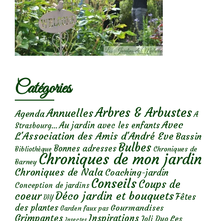
Catégories
Arbres & Arbustes
Annuelles
Agenda
A
Avec
Au jardin avec les enfants
Strasbourg...
L'Association des Amis d'André Eve
Bassin
Bulbes
Bonnes adresses
Chroniques de
Bibliothèque
Chroniques de mon jardin
Barney
Chroniques de Nala
Coaching-jardin
Conseils
Coups de
Conception de jardins
Déco jardin et bouquets
coeur
Fêtes
DIY
des plantes
Gourmandises
Garden faux pas
Grimpantes
Inspirations
Les
Joli Duo
Insectes