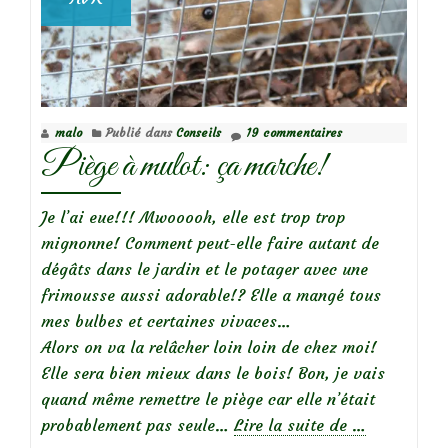
malo
Publié dans
Conseils
19 commentaires
Piège à mulot: ça marche!
Je l’ai eue!!! Mwooooh, elle est trop trop
mignonne! Comment peut-elle faire autant de
dégâts dans le jardin et le potager avec une
frimousse aussi adorable!? Elle a mangé tous
mes bulbes et certaines vivaces…
Alors on va la relâcher loin loin de chez moi!
Elle sera bien mieux dans le bois! Bon, je vais
quand même remettre le piège car elle n’était
à
probablement pas seule…
Lire la suite de
…