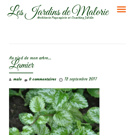
Les Jardins de Malorie
DÉ
Aller
Architecte Paysagiste et Coaching Jardin
au
LA
contenu
NA
NAVIGATION DE L’ARTICLE
Au pied de mon arbre…
Lamier
12 septembre 2017
malo
0 commentaires