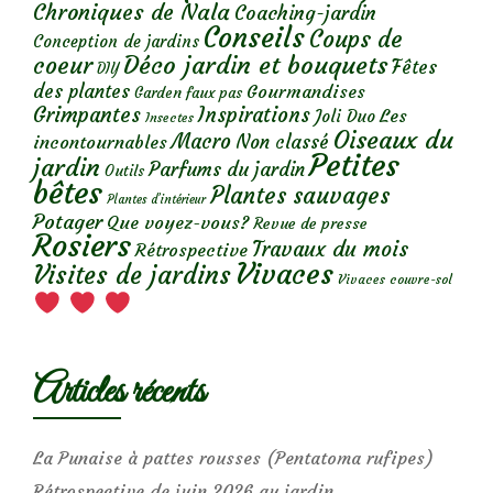
Chroniques de Nala
Coaching-jardin
Conseils
Coups de
Conception de jardins
Déco jardin et bouquets
coeur
Fêtes
DIY
des plantes
Gourmandises
Garden faux pas
Grimpantes
Inspirations
Les
Joli Duo
Insectes
Oiseaux du
Macro
Non classé
incontournables
Petites
jardin
Parfums du jardin
Outils
bêtes
Plantes sauvages
Plantes d’intérieur
Potager
Que voyez-vous?
Revue de presse
Rosiers
Travaux du mois
Rétrospective
Vivaces
Visites de jardins
Vivaces couvre-sol
Articles récents
La Punaise à pattes rousses (Pentatoma rufipes)
Rétrospective de juin 2026 au jardin