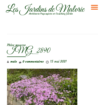
Les Jardins de Malorie
DÉ
Aller
Architecte Paysagiste et Coaching Jardin
au
LA
contenu
NA
NAVIGATION DE L’ARTICLE
Phlox mousse
IMG_2890
15 mai 2021
malo
0 commentaires