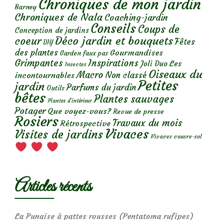
Chroniques de mon jardin
Barney
Chroniques de Nala
Coaching-jardin
Conseils
Coups de
Conception de jardins
Déco jardin et bouquets
coeur
Fêtes
DIY
des plantes
Gourmandises
Garden faux pas
Grimpantes
Inspirations
Les
Joli Duo
Insectes
Oiseaux du
Macro
Non classé
incontournables
Petites
jardin
Parfums du jardin
Outils
bêtes
Plantes sauvages
Plantes d’intérieur
Potager
Que voyez-vous?
Revue de presse
Rosiers
Travaux du mois
Rétrospective
Vivaces
Visites de jardins
Vivaces couvre-sol
Articles récents
La Punaise à pattes rousses (Pentatoma rufipes)