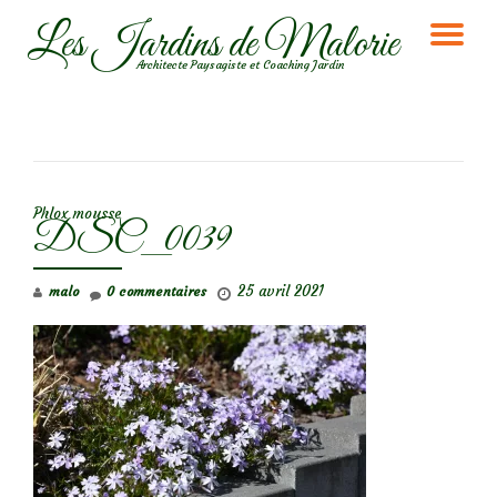
Les Jardins de Malorie
DÉ
Aller
Architecte Paysagiste et Coaching Jardin
au
LA
contenu
NA
NAVIGATION DE L’ARTICLE
Phlox mousse
DSC_0039
25 avril 2021
malo
0 commentaires