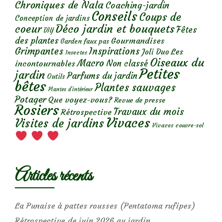
Chroniques de Nala
Coaching-jardin
Conseils
Coups de
Conception de jardins
Déco jardin et bouquets
coeur
Fêtes
DIY
des plantes
Gourmandises
Garden faux pas
Grimpantes
Inspirations
Les
Joli Duo
Insectes
Oiseaux du
Macro
Non classé
incontournables
Petites
jardin
Parfums du jardin
Outils
bêtes
Plantes sauvages
Plantes d’intérieur
Potager
Que voyez-vous?
Revue de presse
Rosiers
Travaux du mois
Rétrospective
Vivaces
Visites de jardins
Vivaces couvre-sol
Articles récents
La Punaise à pattes rousses (Pentatoma rufipes)
Rétrospective de juin 2026 au jardin