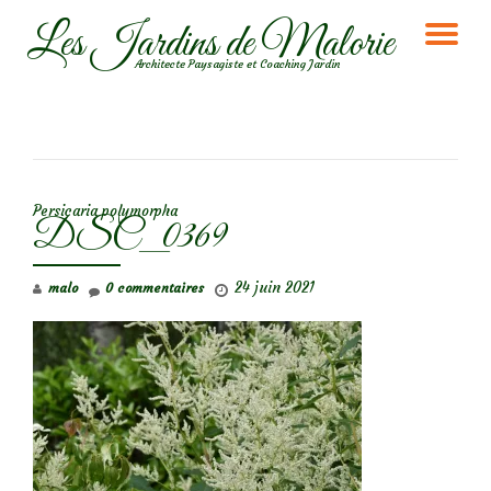
Les Jardins de Malorie
DÉ
Aller
Architecte Paysagiste et Coaching Jardin
au
LA
contenu
NA
NAVIGATION DE L’ARTICLE
Persicaria polymorpha
DSC_0369
24 juin 2021
malo
0 commentaires