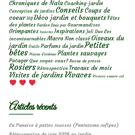
Chroniques de Nala
Coaching-jardin
Conseils
Coups de
Conception de jardins
Déco jardin et bouquets
coeur
Fêtes
DIY
des plantes
Gourmandises
Garden faux pas
Grimpantes
Inspirations
Les
Joli Duo
Insectes
Oiseaux du
Macro
Non classé
incontournables
Petites
jardin
Parfums du jardin
Outils
bêtes
Plantes sauvages
Plantes d’intérieur
Potager
Que voyez-vous?
Revue de presse
Rosiers
Travaux du mois
Rétrospective
Vivaces
Visites de jardins
Vivaces couvre-sol
Articles récents
La Punaise à pattes rousses (Pentatoma rufipes)
Rétrospective de juin 2026 au jardin