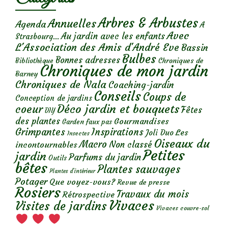
Arbres & Arbustes
Annuelles
Agenda
A
Avec
Au jardin avec les enfants
Strasbourg...
L'Association des Amis d'André Eve
Bassin
Bulbes
Bonnes adresses
Chroniques de
Bibliothèque
Chroniques de mon jardin
Barney
Chroniques de Nala
Coaching-jardin
Conseils
Coups de
Conception de jardins
Déco jardin et bouquets
coeur
Fêtes
DIY
des plantes
Gourmandises
Garden faux pas
Grimpantes
Inspirations
Les
Joli Duo
Insectes
Oiseaux du
Macro
Non classé
incontournables
Petites
jardin
Parfums du jardin
Outils
bêtes
Plantes sauvages
Plantes d’intérieur
Potager
Que voyez-vous?
Revue de presse
Rosiers
Travaux du mois
Rétrospective
Vivaces
Visites de jardins
Vivaces couvre-sol