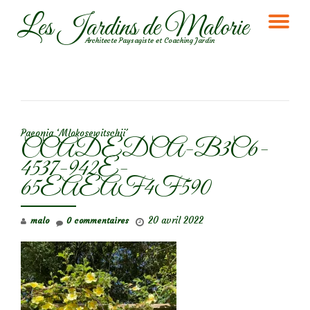
Les Jardins de Malorie
DÉ
Aller
Architecte Paysagiste et Coaching Jardin
au
LA
contenu
NA
NAVIGATION DE L’ARTICLE
Paeonia ‘Mlokosewitschii´
CCADEDCA-B3C6-
4537-942E-
65EAEAF4F590
20 avril 2022
malo
0 commentaires