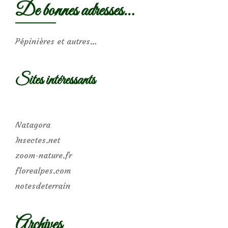
De bonnes adresses…
Pépinières et autres…
Sites intéressants
Natagora
Insectes.net
zoom-nature.fr
florealpes.com
notesdeterrain
Archives