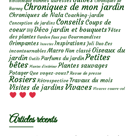
Bonnes adresses
Chroniques de
Bibliothèque
Chroniques de mon jardin
Barney
Chroniques de Nala
Coaching-jardin
Conseils
Coups de
Conception de jardins
Déco jardin et bouquets
coeur
Fêtes
DIY
des plantes
Gourmandises
Garden faux pas
Grimpantes
Inspirations
Les
Joli Duo
Insectes
Oiseaux du
Macro
Non classé
incontournables
Petites
jardin
Parfums du jardin
Outils
bêtes
Plantes sauvages
Plantes d’intérieur
Potager
Que voyez-vous?
Revue de presse
Rosiers
Travaux du mois
Rétrospective
Vivaces
Visites de jardins
Vivaces couvre-sol
Articles récents