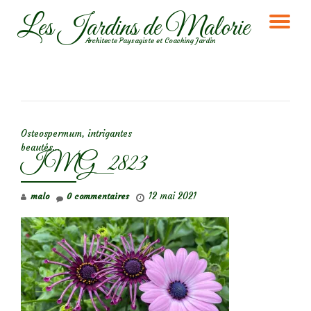
Les Jardins de Malorie
DÉ
Aller
Architecte Paysagiste et Coaching Jardin
au
LA
contenu
NA
NAVIGATION DE L’ARTICLE
Osteospermum, intrigantes
beautés…
IMG_2823
12 mai 2021
malo
0 commentaires