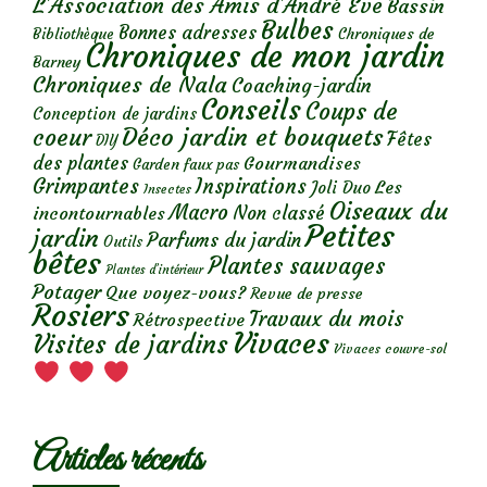
L'Association des Amis d'André Eve
Bassin
Bulbes
Bonnes adresses
Chroniques de
Bibliothèque
Chroniques de mon jardin
Barney
Chroniques de Nala
Coaching-jardin
Conseils
Coups de
Conception de jardins
Déco jardin et bouquets
coeur
Fêtes
DIY
des plantes
Gourmandises
Garden faux pas
Grimpantes
Inspirations
Les
Joli Duo
Insectes
Oiseaux du
Macro
Non classé
incontournables
Petites
jardin
Parfums du jardin
Outils
bêtes
Plantes sauvages
Plantes d’intérieur
Potager
Que voyez-vous?
Revue de presse
Rosiers
Travaux du mois
Rétrospective
Vivaces
Visites de jardins
Vivaces couvre-sol
Articles récents