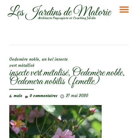
Les Jardins de Malorie
DÉ
Aller
Architecte Paysagiste et Coaching Jardin
au
LA
contenu
NA
NAVIGATION DE L’ARTICLE
Oedemère noble, un bel insecte
vert métallisé
insecte vert métalisé, Oedemère noble,
Oedemera nobilis (femelle)
21 mai 2020
malo
0 commentaires