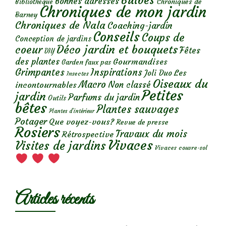
Bulbes
Bonnes adresses
Chroniques de
Bibliothèque
Chroniques de mon jardin
Barney
Chroniques de Nala
Coaching-jardin
Conseils
Coups de
Conception de jardins
Déco jardin et bouquets
coeur
Fêtes
DIY
des plantes
Gourmandises
Garden faux pas
Grimpantes
Inspirations
Les
Joli Duo
Insectes
Oiseaux du
Macro
Non classé
incontournables
Petites
jardin
Parfums du jardin
Outils
bêtes
Plantes sauvages
Plantes d’intérieur
Potager
Que voyez-vous?
Revue de presse
Rosiers
Travaux du mois
Rétrospective
Vivaces
Visites de jardins
Vivaces couvre-sol
Articles récents