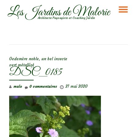
Les Jardins de Malorie
DÉ
Aller
Architecte Paysagiste et Coaching Jardin
au
LA
contenu
NA
NAVIGATION DE L’ARTICLE
Oedemère noble, un bel insecte
vert métallisé
DSC_0185
21 mai 2020
malo
0 commentaires