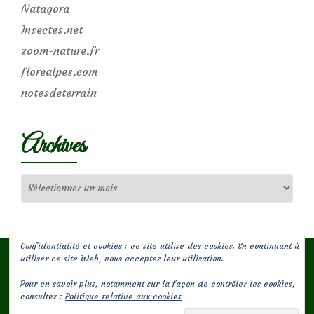
Natagora
Insectes.net
zoom-nature.fr
florealpes.com
notesdeterrain
Archives
Archives
Confidentialité et cookies : ce site utilise des cookies. En continuant à
utiliser ce site Web, vous acceptez leur utilisation.
Pour en savoir plus, notamment sur la façon de contrôler les cookies,
(c) Les Jardins de Malorie
consultez :
Politique relative aux cookies
Menu
fa-
fa-