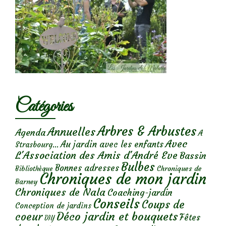
Catégories
Arbres & Arbustes
Annuelles
Agenda
A
Avec
Au jardin avec les enfants
Strasbourg...
L'Association des Amis d'André Eve
Bassin
Bulbes
Bonnes adresses
Chroniques de
Bibliothèque
Chroniques de mon jardin
Barney
Chroniques de Nala
Coaching-jardin
Conseils
Coups de
Conception de jardins
Déco jardin et bouquets
coeur
Fêtes
DIY