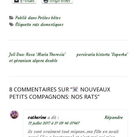
E-mail
Imprimer
Publié dans
Petites bêtes
Étiquette
rats domestiques
NAVIGATION DE L’ARTICLE
Joli Duo: Rosa ‘Maria Theresia’
persicaria bistorta ‘Superba’
et géranium algera double
8 COMMENTAIRES SUR “
NOUVEAUX
PETITS COMPAGNONS: NOS RATS
”
catherine
a dit :
Répondre
12 juillet 2017 à 21 09 46 07467
ils sont vraiment tout mignon..ma fille en avait