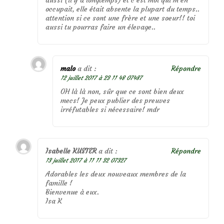
aussi (il y a longtemps) et c’est moi qui m’en
occupait, elle était absente la plupart du temps..
attention si ce sont une frère et une soeur!! toi
aussi tu pourras faire un élevage..
malo
a dit :
Répondre
12 juillet 2017 à 23 11 48 07487
OH là là non, sûr que ce sont bien deux
mecs! Je peux publier des preuves
irréfutables si nécessaire! mdr
Isabelle KUSTER
a dit :
Répondre
13 juillet 2017 à 11 11 32 07327
Adorables les deux nouveaux membres de la
famille !
Bienvenue à eux.
Isa K