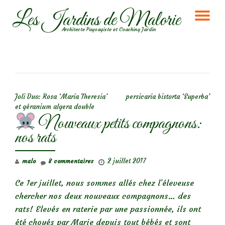
Les Jardins de Malorie
DÉ
Aller
Architecte Paysagiste et Coaching Jardin
au
LA
contenu
NA
NAVIGATION DE L’ARTICLE
Joli Duo: Rosa ‘Maria Theresia’
persicaria bistorta ‘Superba’
et géranium algera double
Nouveaux petits compagnons:
nos rats
2 juillet 2017
malo
8 commentaires
Ce 1er juillet, nous sommes allés chez l’éleveuse
chercher nos deux nouveaux compagnons… des
rats! Elevés en raterie par une passionnée, ils ont
été choyés par Marie depuis tout bébés et sont