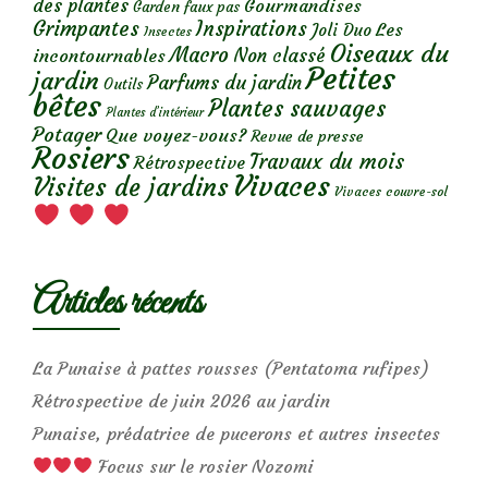
des plantes
Gourmandises
Garden faux pas
Grimpantes
Inspirations
Les
Joli Duo
Insectes
Oiseaux du
Macro
Non classé
incontournables
Petites
jardin
Parfums du jardin
Outils
bêtes
Plantes sauvages
Plantes d’intérieur
Potager
Que voyez-vous?
Revue de presse
Rosiers
Travaux du mois
Rétrospective
Vivaces
Visites de jardins
Vivaces couvre-sol
Articles récents
La Punaise à pattes rousses (Pentatoma rufipes)
Rétrospective de juin 2026 au jardin
Punaise, prédatrice de pucerons et autres insectes
Focus sur le rosier Nozomi