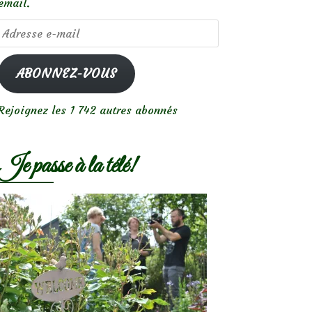
email.
Adresse
e-
mail
ABONNEZ-VOUS
Rejoignez les 1 742 autres abonnés
Je passe à la télé!