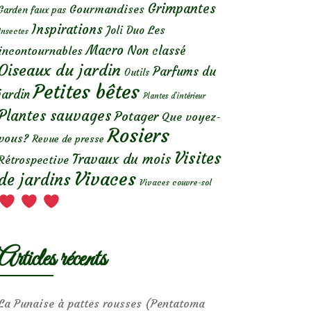
Grimpantes
Gourmandises
Garden faux pas
Inspirations
Les
Joli Duo
Insectes
Macro
Non classé
incontournables
Oiseaux du jardin
Parfums du
Outils
Petites bêtes
jardin
Plantes d’intérieur
Plantes sauvages
Potager
Que voyez-
Rosiers
vous?
Revue de presse
Visites
Travaux du mois
Rétrospective
Vivaces
de jardins
Vivaces couvre-sol
Articles récents
La Punaise à pattes rousses (Pentatoma