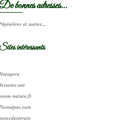
De bonnes adresses…
Pépinières et autres…
Sites intéressants
Natagora
Insectes.net
zoom-nature.fr
florealpes.com
notesdeterrain