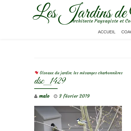
Les Jardins de
Aller
Architecte Paysagiste et Co
au
contenu
ACCUEIL
COA
NAVIGATION DE L’ARTICLE
Oiseaux du jardin: les mésanges charbonnières
dsc_1429
malo
3 février 2019