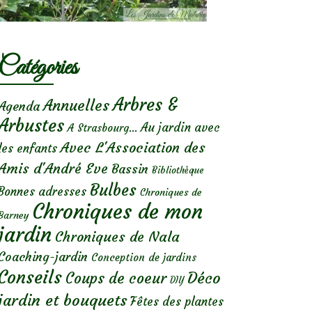
Catégories
Arbres &
Annuelles
Agenda
Arbustes
Au jardin avec
A Strasbourg...
Avec L'Association des
les enfants
Amis d'André Eve
Bassin
Bibliothèque
Bulbes
Bonnes adresses
Chroniques de
Chroniques de mon
Barney
jardin
Chroniques de Nala
Coaching-jardin
Conception de jardins
Conseils
Déco
Coups de coeur
DIY
jardin et bouquets
Fêtes des plantes