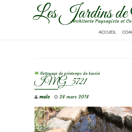
Les Jardins de
Aller
Architecte Paysagiste et Co
au
contenu
ACCUEIL
COA
NAVIGATION DE L’ARTICLE
Nettoyage de printemps du bassin
IMG_5721
malo
28 mars 2018
Lecteur
vidéo