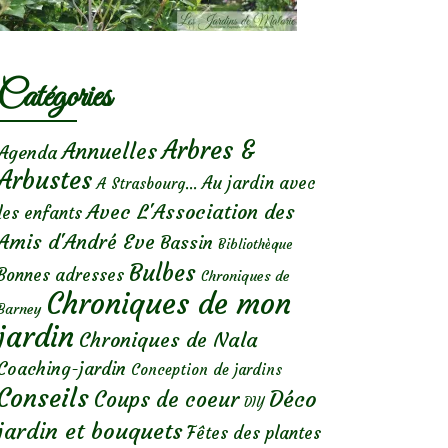
Catégories
Arbres &
Annuelles
Agenda
Arbustes
Au jardin avec
A Strasbourg...
Avec L'Association des
les enfants
Amis d'André Eve
Bassin
Bibliothèque
Bulbes
Bonnes adresses
Chroniques de
Chroniques de mon
Barney
jardin
Chroniques de Nala
Coaching-jardin
Conception de jardins
Conseils
Déco
Coups de coeur
DIY
jardin et bouquets
Fêtes des plantes