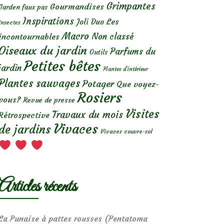
Grimpantes
Gourmandises
Garden faux pas
Inspirations
Les
Joli Duo
Insectes
Macro
Non classé
incontournables
Oiseaux du jardin
Parfums du
Outils
Petites bêtes
jardin
Plantes d’intérieur
Plantes sauvages
Potager
Que voyez-
Rosiers
vous?
Revue de presse
Visites
Travaux du mois
Rétrospective
Vivaces
de jardins
Vivaces couvre-sol
Articles récents
La Punaise à pattes rousses (Pentatoma