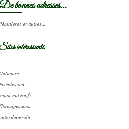
De bonnes adresses…
Pépinières et autres…
Sites intéressants
Natagora
Insectes.net
zoom-nature.fr
florealpes.com
notesdeterrain