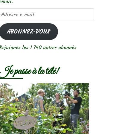
email.
Adresse
e-
mail
ABONNEZ-VOUS
Rejoignez les 1 740 autres abonnés
Je passe à la télé!