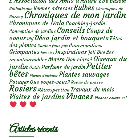
L'Association des Amis d'André Eve
Bassin
Bulbes
Bonnes adresses
Chroniques de
Bibliothèque
Chroniques de mon jardin
Barney
Chroniques de Nala
Coaching-jardin
Conseils
Coups de
Conception de jardins
Déco jardin et bouquets
coeur
Fêtes
DIY
des plantes
Gourmandises
Garden faux pas
Grimpantes
Inspirations
Les
Joli Duo
Insectes
Oiseaux du
Macro
Non classé
incontournables
Petites
jardin
Parfums du jardin
Outils
bêtes
Plantes sauvages
Plantes d’intérieur
Potager
Que voyez-vous?
Revue de presse
Rosiers
Travaux du mois
Rétrospective
Vivaces
Visites de jardins
Vivaces couvre-sol
Articles récents