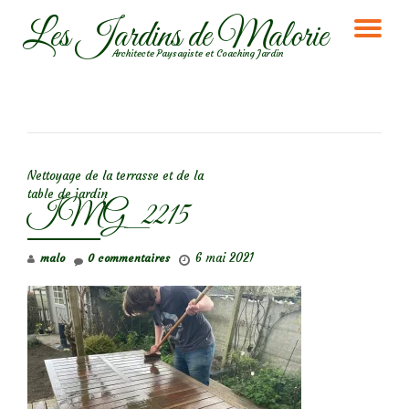
Les Jardins de Malorie
DÉ
Aller
Architecte Paysagiste et Coaching Jardin
au
LA
contenu
NA
NAVIGATION DE L’ARTICLE
Nettoyage de la terrasse et de la
table de jardin
IMG_2215
6 mai 2021
malo
0 commentaires