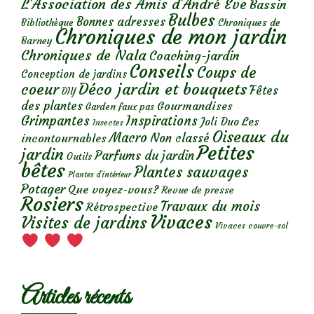
L'Association des Amis d'André Eve
Bassin
Bulbes
Bonnes adresses
Chroniques de
Bibliothèque
Chroniques de mon jardin
Barney
Chroniques de Nala
Coaching-jardin
Conseils
Coups de
Conception de jardins
Déco jardin et bouquets
coeur
Fêtes
DIY
des plantes
Gourmandises
Garden faux pas
Grimpantes
Inspirations
Les
Joli Duo
Insectes
Oiseaux du
Macro
Non classé
incontournables
Petites
jardin
Parfums du jardin
Outils
bêtes
Plantes sauvages
Plantes d’intérieur
Potager
Que voyez-vous?
Revue de presse
Rosiers
Travaux du mois
Rétrospective
Vivaces
Visites de jardins
Vivaces couvre-sol
Articles récents