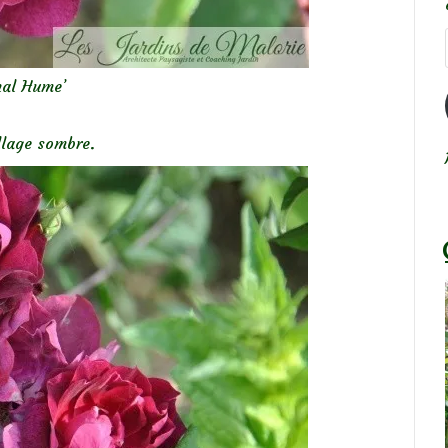
nal Hume’
llage sombre.