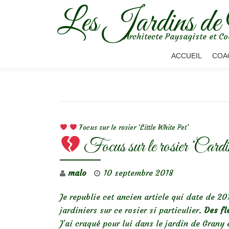
Les Jardins de
Aller
Architecte Paysagiste et Co
au
contenu
ACCUEIL
COA
NAVIGATION DE L’ARTICLE
Focus sur le rosier ‘Little White Pet’
Focus sur le rosier ‘Ca
malo
10 septembre 2018
Je republie cet ancien article qui date de 20
jardiniers sur ce rosier si particulier.
Des fl
J’ai craqué pour lui dans le jardin de Grany