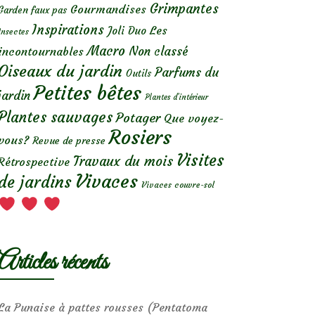
Grimpantes
Gourmandises
Garden faux pas
Inspirations
Les
Joli Duo
Insectes
Macro
Non classé
incontournables
Oiseaux du jardin
Parfums du
Outils
Petites bêtes
jardin
Plantes d’intérieur
Plantes sauvages
Potager
Que voyez-
Rosiers
vous?
Revue de presse
Visites
Travaux du mois
Rétrospective
Vivaces
de jardins
Vivaces couvre-sol
Articles récents
La Punaise à pattes rousses (Pentatoma