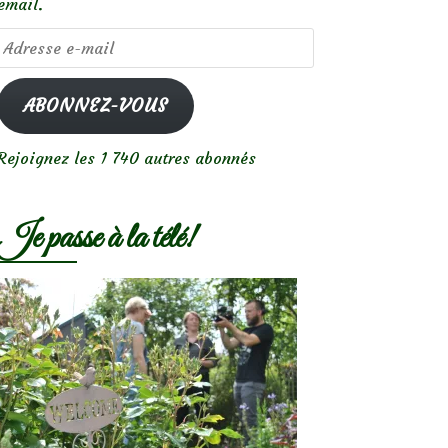
email.
Adresse
e-
mail
ABONNEZ-VOUS
Rejoignez les 1 740 autres abonnés
Je passe à la télé!