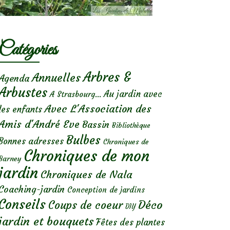
Catégories
Arbres &
Annuelles
Agenda
Arbustes
Au jardin avec
A Strasbourg...
Avec L'Association des
les enfants
Amis d'André Eve
Bassin
Bibliothèque
Bulbes
Bonnes adresses
Chroniques de
Chroniques de mon
Barney
jardin
Chroniques de Nala
Coaching-jardin
Conception de jardins
Conseils
Déco
Coups de coeur
DIY
jardin et bouquets
Fêtes des plantes