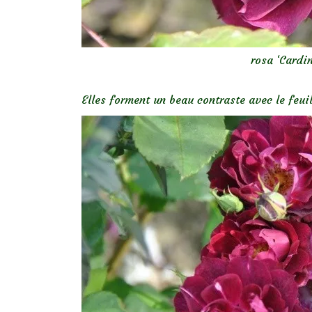
rosa ‘Cardi
Elles
forment un beau contraste avec le feui