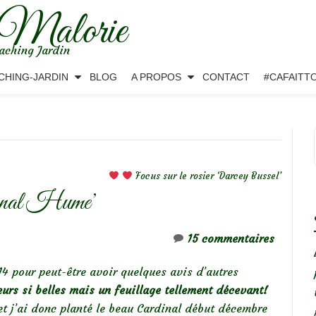
 Malorie
aching Jardin
CHING-JARDIN
BLOG
A PROPOS
CONTACT
#CAFAITT
Focus sur le rosier ‘Darcey Bussel’
rdinal Hume’
15 commentaires
14 pour peut-être avoir quelques avis d’autres
eurs si belles mais un feuillage tellement décevant!
 et j’ai donc planté le beau Cardinal début décembre