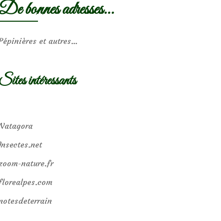
De bonnes adresses…
Pépinières et autres…
Sites intéressants
Natagora
Insectes.net
zoom-nature.fr
florealpes.com
notesdeterrain